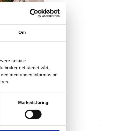
Om
9
evere sosiale
u bruker nettstedet vårt,
e den med annen informasjon
eres.
Markedsføring