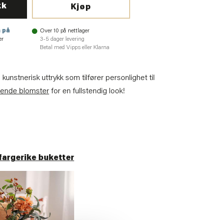
kk
Kjøp
 på
Over 10 på nettlager
er
3-5 dager levering
Betal med Vipps eller Klarna
nstnerisk uttrykk som tilfører personlighet til
rende blomster
for en fullstendig look!
fargerike buketter