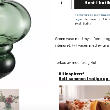
Hent i buti
Se butikker med varen
lager
Hent varen om 2 tim
Betal i butikk
Grønn vase med myke former og ku
interiøret. Fyll vasen med
evigva
Tørkes av med fuktig klut
Bli inspirert!
Sett sammen frodige og 