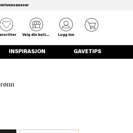
amfunnsansvar
0
avoritter
Velg din butikk
Logg inn
INSPIRASJON
GAVETIPS
grønn