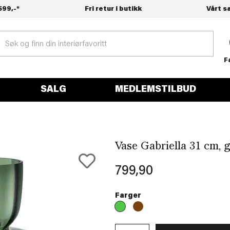
599,-*
Fri retur i butikk
Vårt s
F
SALG
MEDLEMSTILBUD
Vase Gabriella 31 cm, 
799,90
Farger