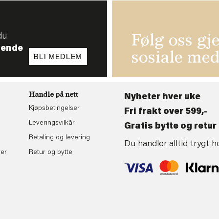
du
Følg oss gj
tende
sosiale med
BLI MEDLEM
Handle på nett
Nyheter hver uke
Kjøpsbetingelser
Fri frakt over 599,-
Leveringsvilkår
Gratis bytte og retur 
Betaling og levering
Du handler alltid trygt
rer
Retur og bytte