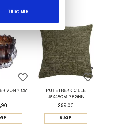
Tillat alle
ER VON 7 CM
PUTETREKK CILLE
48X48CM GRØNN
,90
299,00
JØP
KJØP