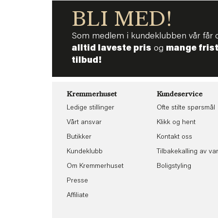
BLI MED!
Som medlem i kundeklubben vår får 
alltid laveste pris
og
mange fris
tilbud!
Kremmerhuset
Kundeservice
Ledige stillinger
Ofte stilte spørsmål
Vårt ansvar
Klikk og hent
Butikker
Kontakt oss
Kundeklubb
Tilbakekalling av va
Om Kremmerhuset
Boligstyling
Presse
Affiliate