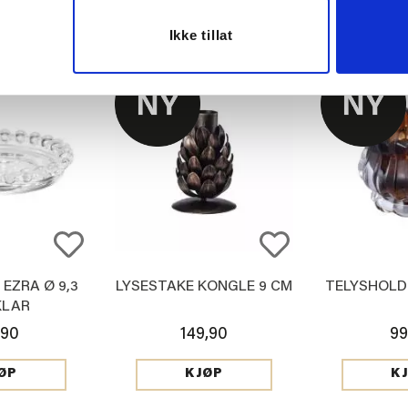
Ikke tillat
EZRA Ø 9,3
LYSESTAKE KONGLE 9 CM
TELYSHOLD
KLAR
,90
149,90
99
ØP
KJØP
K