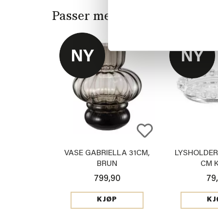
Passer med
VASE GABRIELLA 31CM,
LYSHOLDER 
BRUN
CM 
799,90
79
KJØP
KJ