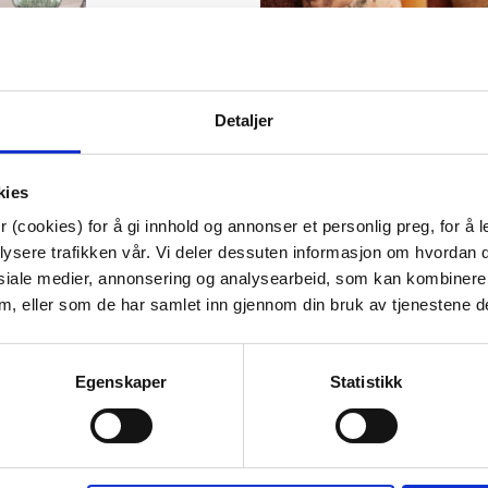
Detaljer
Artikkelnummer:
707110080722
kies
Materiale:
Glass
 (cookies) for å gi innhold og annonser et personlig preg, for å l
Bredde:
26.5 cm
Høyde:
31 cm
lysere trafikken vår. Vi deler dessuten informasjon om hvordan d
Diameter:
26.5 cm
siale medier, annonsering og analysearbeid, som kan kombiner
 dem, eller som de har samlet inn gjennom din bruk av tjenestene d
Tips venner om dette
Egenskaper
Statistikk
Last ned bilde