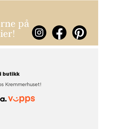
erne på
ier!
i butikk
 hos Kremmerhuset!