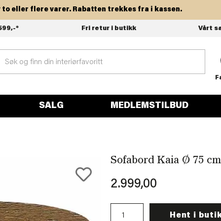
eller flere varer. Rabatten trekkes fra i kassen.
599,-*
Fri retur i butikk
Vårt s
F
SALG
MEDLEMSTILBUD
Sofabord Kaia Ø 75 cm
2.999,00
Hent i buti