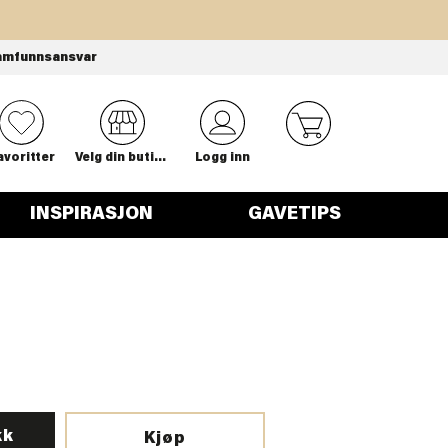
amfunnsansvar
0
avoritter
Velg din butikk
Logg inn
INSPIRASJON
GAVETIPS
kk
Kjøp