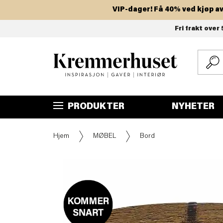
VIP-dager! Få 40% ved kjøp av to 
Hopp
Fri frakt over 
til
hovedinnhold
PRODUKTER
NYHETER
Hjem
MØBEL
Bord