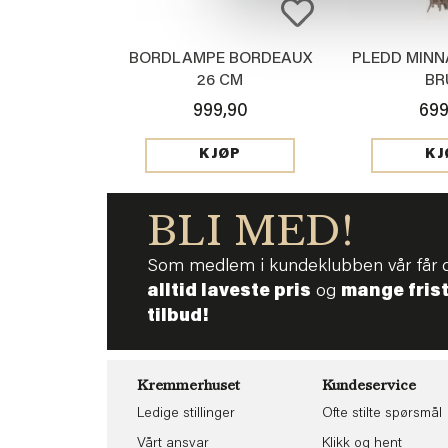
BORDLAMPE BORDEAUX
PLEDD MINN
26 CM
BR
999,90
699
KJØP
KJ
BLI MED!
Som medlem i kundeklubben vår får 
alltid laveste pris
og
mange fris
tilbud!
Kremmerhuset
Kundeservice
Ledige stillinger
Ofte stilte spørsmål
Vårt ansvar
Klikk og hent