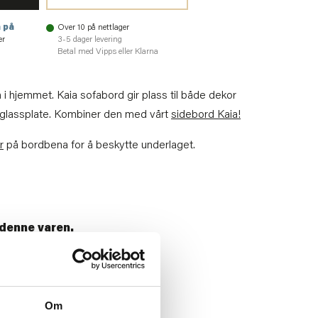
 på
Over 10 på nettlager
er
3-5 dager levering
Betal med Vipps eller Klarna
n i hjemmet. Kaia sofabord gir plass til både dekor
 glassplate. Kombiner den med vårt
sidebord Kaia!
r
på bordbena for å beskytte underlaget.
e denne varen.
08
Om