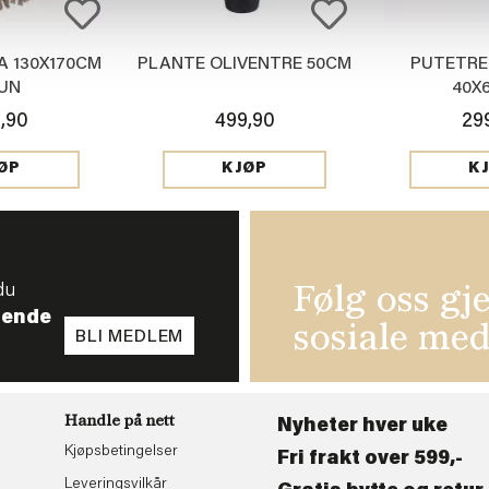
A 130X170CM
PLANTE OLIVENTRE 50CM
PUTETRE
UN
40X
,90
499,90
29
ØP
KJØP
K
du
Følg oss gj
tende
sosiale med
BLI MEDLEM
Handle på nett
Nyheter hver uke
Kjøpsbetingelser
Fri frakt over 599,-
Leveringsvilkår