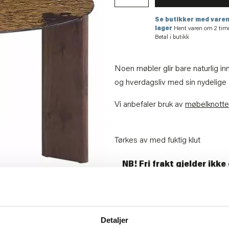
Se butikker med varen
lager
Hent varen om 2 tim
Betal i butikk
Noen møbler glir bare naturlig in
og hverdagsliv med sin nydelige
Vi anbefaler bruk av
møbelknotte
Tørkes av med fuktig klut
NB! Fri frakt gjelder ikk
Artikkelnummer:
70711008093
Materiale:
Mdf, glass
Bredde:
75 cm
Høyde:
45 cm
Detaljer
Diameter:
75 cm