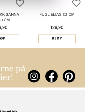
KK SANNA
FUGL ELIAS 7,2 CM
60 CM
9,90
129,90
JØP
KJØP
erne på
ier!