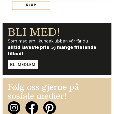
KJØP
BLI MED!
Som medlem i kundeklubben vår får du
alltid laveste pris
og
mange fristende
tilbud!
BLI MEDLEM
Følg oss gjerne på
sosiale medier!