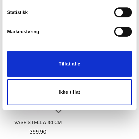
Statistikk
SOFABORD KAIA Ø 75
KRUKKE LYDIA 49 CM
CM
Markedsføring
2.999,00
1.199,00
KJØP
KJØP
Tillat alle
Ikke tillat
VASE STELLA 30 CM
399,90