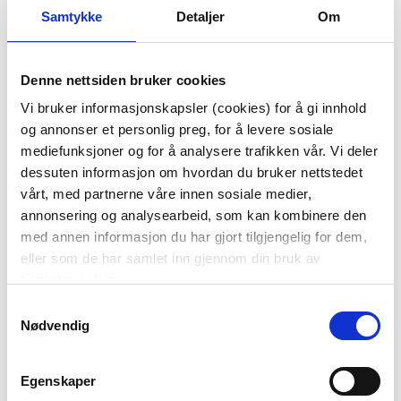
Samtykke
Detaljer
Om
Denne nettsiden bruker cookies
Vi bruker informasjonskapsler (cookies) for å gi innhold
og annonser et personlig preg, for å levere sosiale
PUTETREKK SANNA
LYSHOLDER EZRA Ø
mediefunksjoner og for å analysere trafikken vår. Vi deler
40X60 CM
9,3 CM ROSA
dessuten informasjon om hvordan du bruker nettstedet
vårt, med partnerne våre innen sosiale medier,
299,90
79,90
annonsering og analysearbeid, som kan kombinere den
KJØP
KJØP
med annen informasjon du har gjort tilgjengelig for dem,
eller som de har samlet inn gjennom din bruk av
tjenestene deres.
Samtykkevalg
Nødvendig
Egenskaper