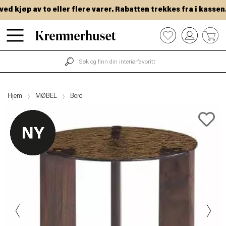
 kjøp av to eller flere varer. Rabatten trekkes fra i kassen.
Hopp
0
til
hovedinnhold
Hjem
MØBEL
Bord