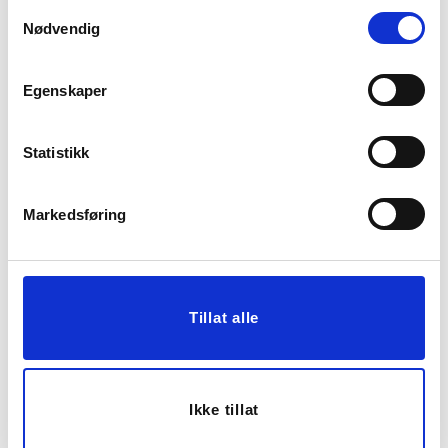
Samtykkevalg
Nødvendig
50%
50%
Egenskaper
Statistikk
SENGESETT ADELE
SENGESETT SATENG
Markedsføring
SATENG, 140X220 CM,
LADY SEASON 140X220
BEIGE
CM, BLÅ
849,00
849,00
424,50
424,50
Medl.
Medl.
Tillat alle
KJØP
KJØP
Ikke tillat