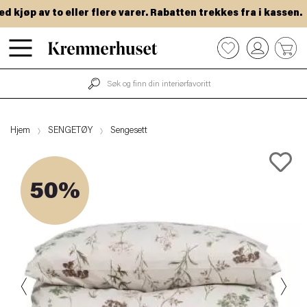
kjøp av to eller flere varer. Rabatten trekkes fra i kassen.
Hopp
0
til
hovedinnhold
Hjem
SENGETØY
Sengesett
50%