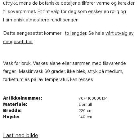
uttrykk, mens de botaniske detaljene tilfører varme og karakter
til soverommet. Et fint valg for deg som ønsker en rolig og
harmonisk atmosfære rundt sengen.
Dette sengesettet kommer i
to lengder
. Se hele
vårt utvalg av
sengesett her
.
Vask før bruk. Vaskes alene eller sammen med tilsvarende
farger. 'Maskinvask 60 grader, ikke blek, stryk på medium,
tørketrumles på lav temperatur, kan renses
Artikkelnummer:
7071100808134
Materiale:
Bomull
Bredde:
220 cm
Høyde:
140 cm
Last ned bilde