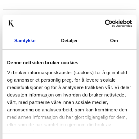
Passer med
Samtykke
Detaljer
Om
50%
Denne nettsiden bruker cookies
Vi bruker informasjonskapsler (cookies) for å gi innhold
og annonser et personlig preg, for å levere sosiale
mediefunksjoner og for å analysere trafikken vår. Vi deler
SENGESETT FLANELL
SENGESETT ADELE
dessuten informasjon om hvordan du bruker nettstedet
WINTER
SATENG, 140X220 CM,
vårt, med partnerne våre innen sosiale medier,
WONDERLAND 140*220
ROSA
549,00
849,00
annonsering og analysearbeid, som kan kombinere den
CM
249,90
424,50
Medl.
Medl.
med annen informasjon du har gjort tilgjengelig for dem,
eller som de har samlet inn gjennom din bruk av
KJØP
KJØP
tjenestene deres.