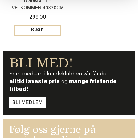
DØRMATTE
VELKOMMEN 40X70CM
299,00
KJØP
BLI MED!
Som medlem i kundeklubben vår får du
alltid laveste pris
og
mange fristende
tilbud!
BLI MEDLEM
Følg oss gjerne på