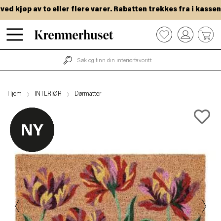
 kjøp av to eller flere varer. Rabatten trekkes fra i kassen.
Hopp
0
til
hovedinnhold
Hjem
INTERIØR
Dørmatter