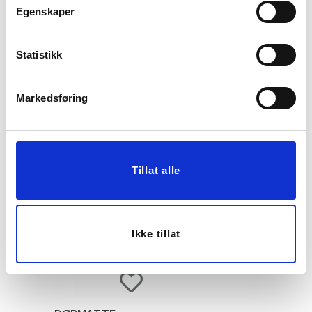
Egenskaper
DØRMATTE JORDBÆR
DØRMATTE TREMBLE
Statistikk
40X70CM
40X70CM
89,70
Markedsføring
299,00
Før
299,90
Vis mer
KJØP
Tillat alle
Ikke tillat