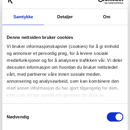
Samtykke
Detaljer
Om
Denne nettsiden bruker cookies
DØRMATTE WAVES
DØRMATTE TULIPAN
Vi bruker informasjonskapsler (cookies) for å gi innhold
40X70CM
40X70CM
og annonser et personlig preg, for å levere sosiale
89,70
mediefunksjoner og for å analysere trafikken vår. Vi deler
dessuten informasjon om hvordan du bruker nettstedet
299,00
Før
299,00
vårt, med partnerne våre innen sosiale medier,
annonsering og analysearbeid, som kan kombinere den
Vis mer
KJØP
med annen informasjon du har gjort tilgjengelig for dem,
eller som de har samlet inn gjennom din bruk av
tjenestene deres.
Samtykkevalg
Nødvendig