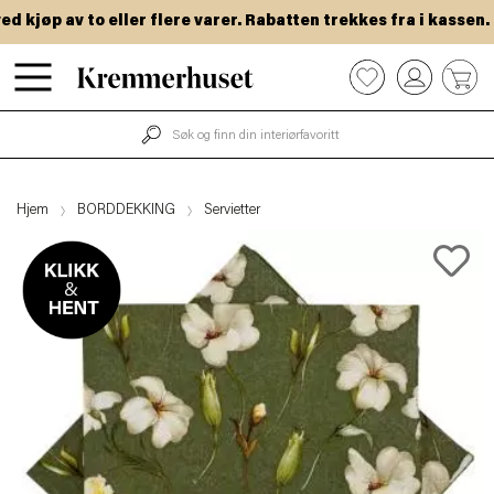
kjøp av to eller flere varer. Rabatten trekkes fra i kassen.
Hopp
0
til
hovedinnhold
Hjem
BORDDEKKING
Servietter