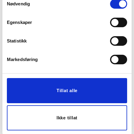
Nødvendig
Egenskaper
Statistikk
Markedsføring
SERVIETT AIRLAID
SERVIETT SNØKLOKKE
40X40CM HVIT
GRØNN
79,90
49,90
Tillat alle
KJØP
KJØP
Ikke tillat