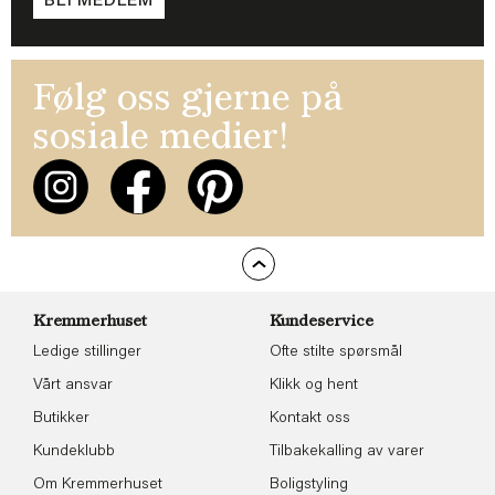
BLI MEDLEM
Følg oss gjerne på
sosiale medier!
Kremmerhuset
Kundeservice
Ledige stillinger
Ofte stilte spørsmål
Vårt ansvar
Klikk og hent
Butikker
Kontakt oss
Kundeklubb
Tilbakekalling av varer
Om Kremmerhuset
Boligstyling