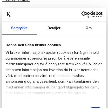
Last ned bilde
Passer med
Samtykke
Detaljer
Om
Denne nettsiden bruker cookies
Vi bruker informasjonskapsler (cookies) for å gi innhold
og annonser et personlig preg, for å levere sosiale
mediefunksjoner og for å analysere trafikken vår. Vi deler
dessuten informasjon om hvordan du bruker nettstedet
SERVIETT
TØYSERVIETT DAISY
vårt, med partnerne våre innen sosiale medier,
HØSTKRANS
40X40CM 4-PK
annonsering og analysearbeid, som kan kombinere den
74,70
med annen informasjon du har gjort tilgjengelig for dem,
249,00
eller som de har samlet inn gjennom din bruk av
Før
49,90
tjenestene deres.
Vis mer
KJØP
Samtykkevalg