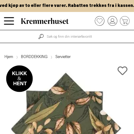
 kjøp av to eller flere varer. Rabatten trekkes fra i kassen.
Hopp
0
til
hovedinnhold
Hjem
BORDDEKKING
Servietter