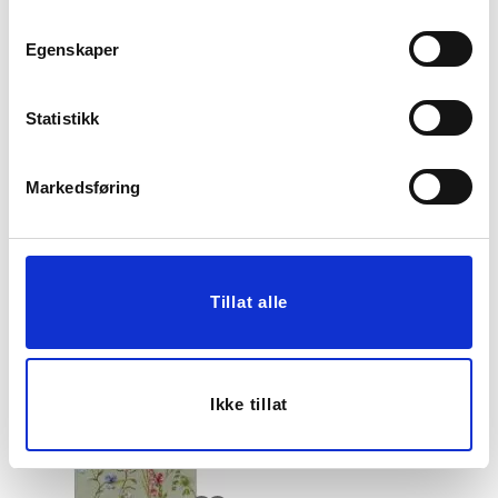
Egenskaper
Statistikk
SERVIETT ORNAMENT
SERVIETT LØV BEIGE
Markedsføring
14,97
49,90
Før
49,90
Vis mer
KJØP
Tillat alle
Ikke tillat