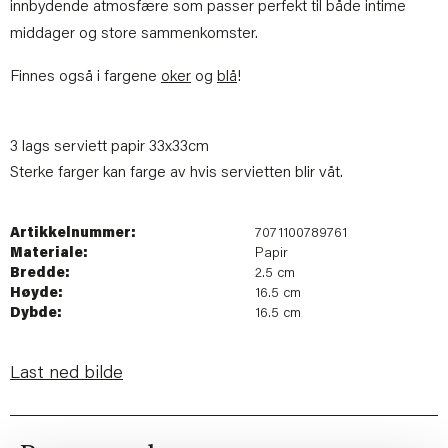
innbydende atmosfære som passer perfekt til både intime
middager og store sammenkomster.
Finnes også i fargene
oker
og
blå
!
3 lags serviett papir 33x33cm
Sterke farger kan farge av hvis servietten blir våt.
Artikkelnummer:
7071100789761
Materiale:
Papir
Bredde:
2.5 cm
Høyde:
16.5 cm
Dybde:
16.5 cm
Last ned bilde