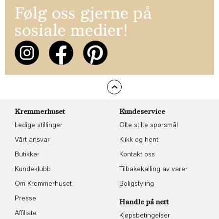
Følg oss gjerne på
sosiale medier!
Kremmerhuset
Kundeservice
Ledige stillinger
Ofte stilte spørsmål
Vårt ansvar
Klikk og hent
Butikker
Kontakt oss
Kundeklubb
Tilbakekalling av varer
Om Kremmerhuset
Boligstyling
Presse
Handle på nett
Affiliate
Kjøpsbetingelser