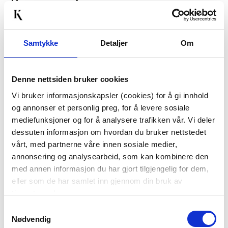
Passer med
70%
Samtykke
Detaljer
Om
Denne nettsiden bruker cookies
Vi bruker informasjonskapsler (cookies) for å gi innhold
og annonser et personlig preg, for å levere sosiale
TØYSERVIETT
SERVIETT AIRLAID
mediefunksjoner og for å analysere trafikken vår. Vi deler
STEMORSBLOMST
40X40CM RØD
dessuten informasjon om hvordan du bruker nettstedet
40X40CM
29,97
vårt, med partnerne våre innen sosiale medier,
annonsering og analysearbeid, som kan kombinere den
99,90
Før
79,90
med annen informasjon du har gjort tilgjengelig for dem,
eller som de har samlet inn gjennom din bruk av
KJØP
KJØP
tjenestene deres.
Samtykkevalg
Nødvendig