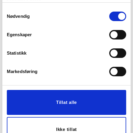
tjenestene deres.
KJØP
KJØP
Samtykkevalg
Nødvendig
30%
Egenskaper
Statistikk
Markedsføring
MUUBS - VITA BRETT
STEKEPANNE SETT
BEIGE
SCANDI 28/24 CM
BRUN
KUN PÅ NETT
519,00
1.499,00
363,30
749,00
Tillat alle
Medl.
Medl.
Vis mer
KJØP
Ikke tillat