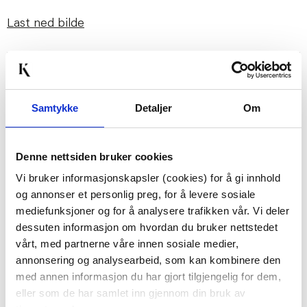
Last ned bilde
Passer med
Samtykke
Detaljer
Om
50%
Denne nettsiden bruker cookies
Vi bruker informasjonskapsler (cookies) for å gi innhold
og annonser et personlig preg, for å levere sosiale
mediefunksjoner og for å analysere trafikken vår. Vi deler
dessuten informasjon om hvordan du bruker nettstedet
MODERN HOUSE -
STEKEPANNE SETT
vårt, med partnerne våre innen sosiale medier,
ISBITFORM 6STK RUND
SCANDI 28/24 CM
annonsering og analysearbeid, som kan kombinere den
KUN PÅ NETT
1.499,00
med annen informasjon du har gjort tilgjengelig for dem,
749,00
169,00
Medl.
eller som de har samlet inn gjennom din bruk av