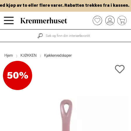
kjøp av to eller flere varer. Rabatten trekkes fra i kassen.
Hopp
0
til
hovedinnhold
Hjem
KJØKKEN
Kjøkkenredskaper
50%