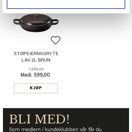
60%
STØPEJERNSGRYTE
LAV 2L BRUN
1.499,00
599,00
Medl.
KJØP
BLI MED!
Som medlem i kundeklubben vår får du