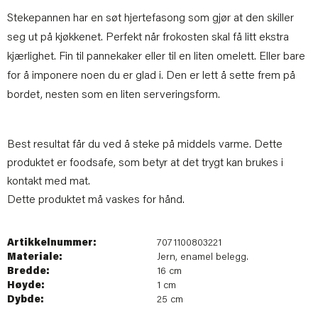
Stekepannen har en søt hjertefasong som gjør at den skiller
seg ut på kjøkkenet. Perfekt når frokosten skal få litt ekstra
kjærlighet. Fin til pannekaker eller til en liten omelett. Eller bare
for å imponere noen du er glad i. Den er lett å sette frem på
bordet, nesten som en liten serveringsform.
Best resultat får du ved å steke på middels varme. Dette
produktet er foodsafe, som betyr at det trygt kan brukes i
kontakt med mat.
Dette produktet må vaskes for hånd.
Artikkelnummer:
7071100803221
Materiale:
Jern, enamel belegg.
Bredde:
16 cm
Høyde:
1 cm
Dybde:
25 cm