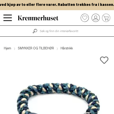
 kjøp av to eller flere varer. Rabatten trekkes fra i kassen.
Hopp
0
til
hovedinnhold
Hjem
SMYKKER OG TILBEHØR
Hårstrikk