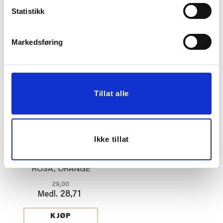
FUCHSIA/LAVENDEL/G
29,00
29,00
Statistikk
ULL/PERLE
28,71
28,71
Medl.
Medl.
Vis mer
KJØP
Markedsføring
Tillat alle
Ikke tillat
HÅRSTRIKK, BLÅ,
ROSA, ORANGE
29,00
28,71
Medl.
KJØP