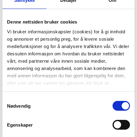
Samtykke
Detaljer
Om
HÅRSTRIKK,
HÅRSTRIKK GLITTER
TUTTIFRUTTI, RUST,
SITRON M/LYS GUL
Denne nettsiden bruker cookies
GULL, TAUPE
PERLE
29,00
29,00
Vi bruker informasjonskapsler (cookies) for å gi innhold
28,71
28,71
Medl.
Medl.
og annonser et personlig preg, for å levere sosiale
mediefunksjoner og for å analysere trafikken vår. Vi deler
KJØP
KJØP
dessuten informasjon om hvordan du bruker nettstedet
vårt, med partnerne våre innen sosiale medier,
annonsering og analysearbeid, som kan kombinere den
med annen informasjon du har gjort tilgjengelig for dem,
eller som de har samlet inn gjennom din bruk av
tjenestene deres.
Samtykkevalg
Nødvendig
HÅRSTRIKK
HÅRSTRIKK,
Egenskaper
TUTTIFRUTTI
LAVENDEL