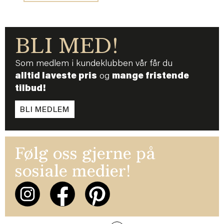
BLI MED!
Som medlem i kundeklubben vår får du
alltid laveste pris
og
mange fristende
tilbud!
BLI MEDLEM
Følg oss gjerne på
sosiale medier!