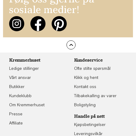
Følg oss gjerne på
sosiale medier!
Kremmerhuset
Kundeservice
Ledige stillinger
Ofte stilte spørsmål
Vårt ansvar
Klikk og hent
Butikker
Kontakt oss
Kundeklubb
Tilbakekalling av varer
Om Kremmerhuset
Boligstyling
Presse
Handle på nett
Affiliate
Kjøpsbetingelser
Leveringsvilkår