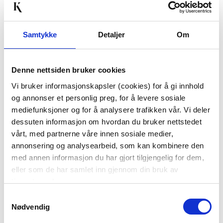
20%
Samtykke
Detaljer
Om
Denne nettsiden bruker cookies
KORT KJEDE, MOM
KORT LENKEKJEDE,
Vi bruker informasjonskapsler (cookies) for å gi innhold
SØLV
og annonser et personlig preg, for å levere sosiale
mediefunksjoner og for å analysere trafikken vår. Vi deler
178,80
199,00
dessuten informasjon om hvordan du bruker nettstedet
298,00
Før
159,20
Medl.
vårt, med partnerne våre innen sosiale medier,
annonsering og analysearbeid, som kan kombinere den
Vis mer
KJØP
med annen informasjon du har gjort tilgjengelig for dem,
eller som de har samlet inn gjennom din bruk av
tjenestene deres.
20%
20%
Samtykkevalg
Nødvendig