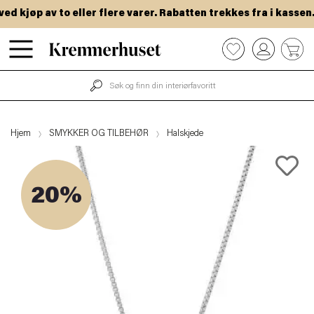
 kjøp av to eller flere varer. Rabatten trekkes fra i kassen.
Hopp
0
til
hovedinnhold
Hjem
SMYKKER OG TILBEHØR
Halskjede
20%