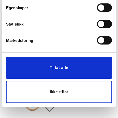
Egenskaper
Statistikk
KORT LENKEKJEDE,
KORT KJEDE, SIS
LACE, GULL
249,00
199,00
Markedsføring
199,20
159,20
Medl.
Medl.
KJØP
KJØP
Tillat alle
20%
Ikke tillat