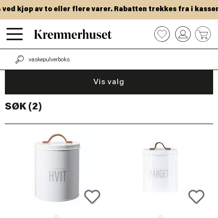
Hopp
ed kjøp av to eller flere varer. Rabatten trekkes fra i kassen
til
hovedinnhold
0
Vis valg
SØK (2)