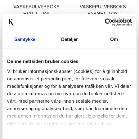
VASKEPULVERBOKS
VASKEPULVERBOKS
HVITT TØY
FARGET TØY
229,00
229,00
KJØP
KJØP
Samtykke
Detaljer
Om
Denne nettsiden bruker cookies
Vis valg
Vi bruker informasjonskapsler (cookies) for å gi innhold
og annonser et personlig preg, for å levere sosiale
mediefunksjoner og for å analysere trafikken vår. Vi deler
dessuten informasjon om hvordan du bruker nettstedet
vårt, med partnerne våre innen sosiale medier,
BLI MED!
annonsering og analysearbeid, som kan kombinere den
med annen informasjon du har gjort tilgjengelig for dem,
Som medlem i kundeklubben vår får du
eller som de har samlet inn gjennom din bruk av
alltid laveste pris
og
mange fristende
tjenestene deres.
tilbud!