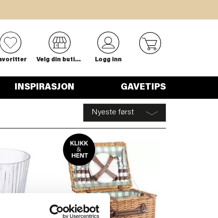
0
avoritter
Velg din butikk
Logg inn
INSPIRASJON
GAVETIPS