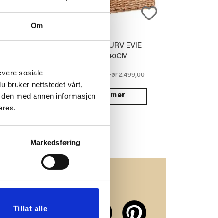
Om
ASS FIE
PIKNIKKURV EVIE
30X40CM
evere sosiale
749,70
59,90
2.499,00
Før
Før
u bruker nettstedet vårt,
e den med annen informasjon
 mer
Vis mer
eres.
Markedsføring
erne på
Tillat alle
ier!