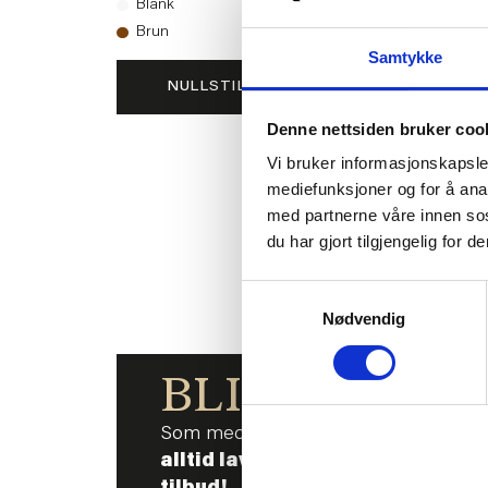
Blank
Brun
Samtykke
NULLSTILL VALG
VINKJØLER T
Denne nettsiden bruker coo
Vi bruker informasjonskapsler
399
mediefunksjoner og for å ana
med partnerne våre innen so
KJ
du har gjort tilgjengelig for
Samtykkevalg
Nødvendig
BLI MED!
Som medlem i kundeklubben vår får 
alltid laveste pris
og
mange fris