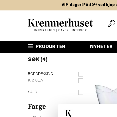
Hopp
VIP-dager! Få 40% ved kjøp av t
til
hovedinnhold
PRODUKTER
NYHETER
SØK (4)
BORDDEKKING
KJØKKEN
SALG
Farge