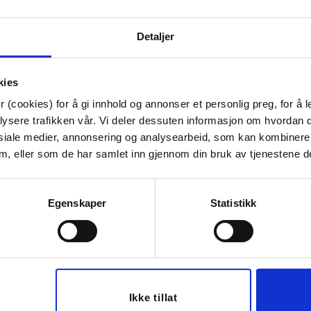
Detaljer
IL 2 FLASKER
VINGLASS FIE
VANNGL
kies
 (cookies) for å gi innhold og annonser et personlig preg, for å l
,00
23,97
17,97
79,90
Før
lysere trafikken vår. Vi deler dessuten informasjon om hvordan d
siale medier, annonsering og analysearbeid, som kan kombiner
Vis mer
Vis
ØP
 dem, eller som de har samlet inn gjennom din bruk av tjenestene d
Egenskaper
Statistikk
du
Følg oss gj
tende
Ikke tillat
sosiale med
BLI MEDLEM