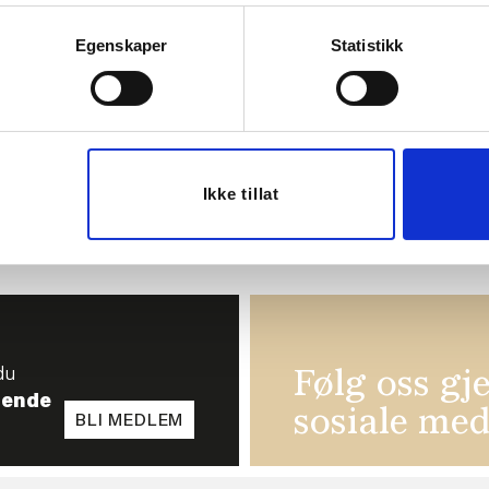
Egenskaper
Statistikk
PP 14,5CM
FIGUR SOPP STRIPET 9CM
DEKORFIG
GLASS 
,90
49,90
27
ØP
KJØP
K
Ikke tillat
du
Følg oss gj
tende
sosiale med
BLI MEDLEM