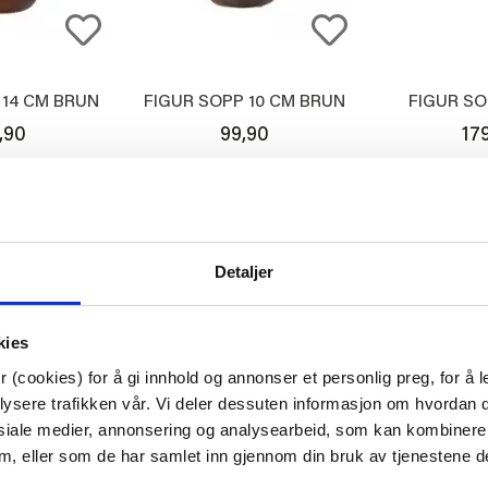
 14 CM BRUN
FIGUR SOPP 10 CM BRUN
FIGUR SO
,90
99,90
17
ØP
KJØP
K
Detaljer
kies
 (cookies) for å gi innhold og annonser et personlig preg, for å l
lysere trafikken vår. Vi deler dessuten informasjon om hvordan d
siale medier, annonsering og analysearbeid, som kan kombiner
 dem, eller som de har samlet inn gjennom din bruk av tjenestene d