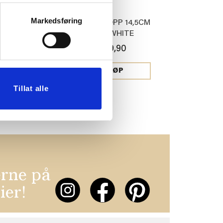
Markedsføring
UR SOPP I
FIGUR SOPP 14,5CM
10,5 CM
OFFWHITE
9,90
129,90
JØP
KJØP
Tillat alle
erne på
ier!