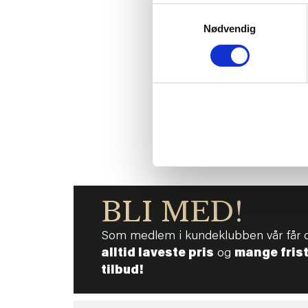
Samtykkevalg
Nødvendig
FIGUR SO
129
KJ
BLI MED!
Som medlem i kundeklubben vår får 
alltid laveste pris
og
mange fris
tilbud!