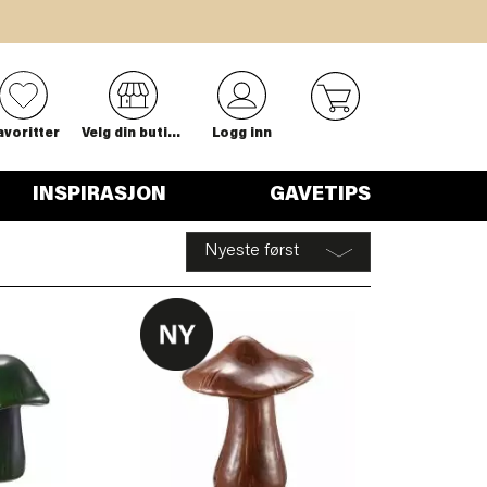
0
avoritter
Velg din butikk
Logg inn
INSPIRASJON
GAVETIPS