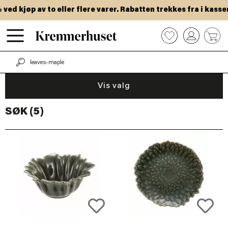
Hopp
ed kjøp av to eller flere varer. Rabatten trekkes fra i kassen
til
hovedinnhold
0
Vis valg
SØK (5)