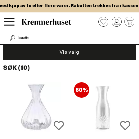
Hopp
d kjøp av to eller flere varer. Rabatten trekkes fra i kassen.
til
hovedinnhold
0
Vis valg
SØK (10)
60%