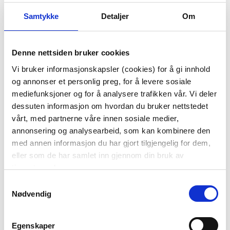
Samtykke
Detaljer
Om
KJØP
KJØP
Denne nettsiden bruker cookies
40%
Vi bruker informasjonskapsler (cookies) for å gi innhold
og annonser et personlig preg, for å levere sosiale
mediefunksjoner og for å analysere trafikken vår. Vi deler
dessuten informasjon om hvordan du bruker nettstedet
vårt, med partnerne våre innen sosiale medier,
annonsering og analysearbeid, som kan kombinere den
med annen informasjon du har gjort tilgjengelig for dem,
eller som de har samlet inn gjennom din bruk av
MAGNOR - SWIRL
STIERNHOLM -
tjenestene deres.
KARAFFEL/VASE GRØNN
KARAFFEL 1,2 L
KUN PÅ NETT
KUN PÅ NETT
Samtykkevalg
Nødvendig
399,00
239,40
1.179,00
Medl.
Egenskaper
KJØP
KJØP