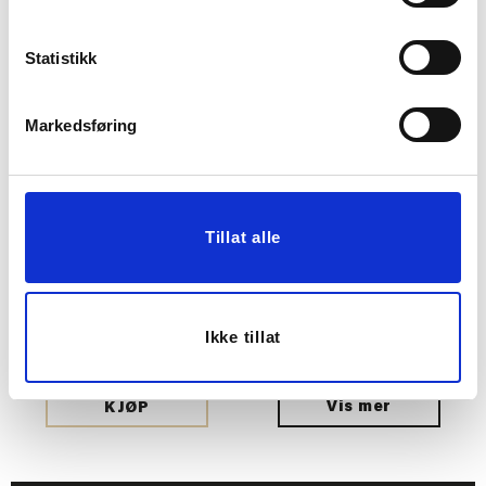
Statistikk
Markedsføring
Tillat alle
MAGNOR - SWIRL
VANNKANNE M/GLASS
KARAFFEL/VASE, ROSA
99,00
KUN PÅ NETT
Ikke tillat
399,00
Før
1.179,00
Vis mer
KJØP