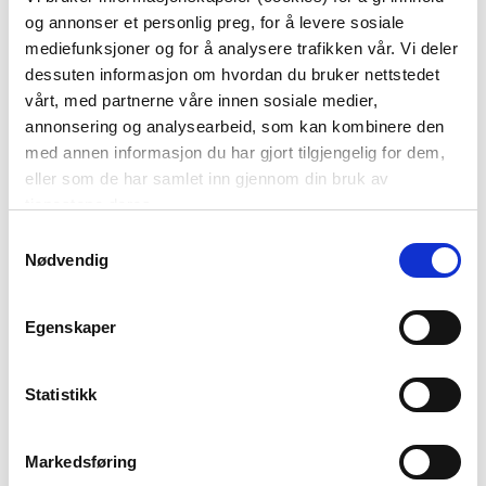
og annonser et personlig preg, for å levere sosiale
99,00
129,00
mediefunksjoner og for å analysere trafikken vår. Vi deler
399,00
549,00
Før
Før
dessuten informasjon om hvordan du bruker nettstedet
vårt, med partnerne våre innen sosiale medier,
Vis mer
KJØP
annonsering og analysearbeid, som kan kombinere den
med annen informasjon du har gjort tilgjengelig for dem,
eller som de har samlet inn gjennom din bruk av
tjenestene deres.
Vis valg
Samtykkevalg
Nødvendig
Egenskaper
BLI MED!
Som medlem i kundeklubben vår får du
Statistikk
alltid laveste pris
og
mange fristende
tilbud!
Markedsføring