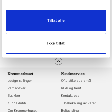
BLI MEDLEM
Tillat alle
Følg oss gjerne på
sosiale medier!
Ikke tillat
Kremmerhuset
Kundeservice
Ledige stillinger
Ofte stilte spørsmål
Vårt ansvar
Klikk og hent
Butikker
Kontakt oss
Kundeklubb
Tilbakekalling av varer
Om Kremmerhuset
Boligstyling