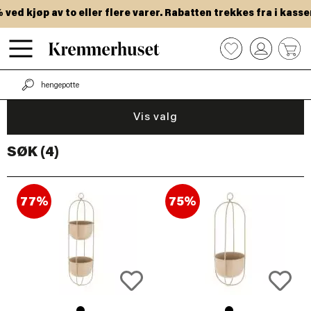
Hopp
ed kjøp av to eller flere varer. Rabatten trekkes fra i kassen
til
hovedinnhold
0
Vis valg
SØK (4)
77%
75%