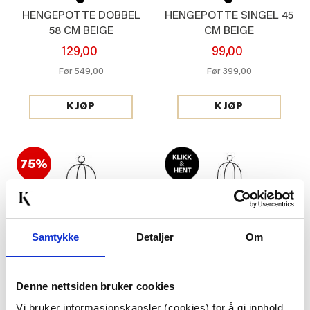
HENGEPOTTE DOBBEL
HENGEPOTTE SINGEL 45
58 CM BEIGE
CM BEIGE
129,00
99,00
549,00
399,00
Før
Før
KJØP
KJØP
75%
Samtykke
Detaljer
Om
Denne nettsiden bruker cookies
HENGEPOTTE SINGEL 45
HENGEPOTTE DOBBEL
CM SORT
58 CM SORT
Vi bruker informasjonskapsler (cookies) for å gi innhold