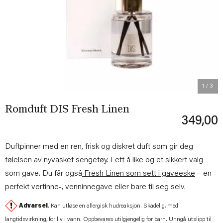
Previous
Next
1
/ 3
Romduft DIS Fresh Linen
349,00
Duftpinner med en ren, frisk og diskret duft som gir deg
følelsen av nyvasket sengetøy. Lett å like og et sikkert valg
som gave. Du får også
Fresh Linen som sett i gaveeske
– en
perfekt vertinne-, venninnegave eller bare til seg selv.
Advarsel
. Kan utløse en allergisk hudreaksjon. Skadelig, med
langtidsvirkning, for liv i vann. Oppbevares utilgjengelig for barn. Unngå utslipp til