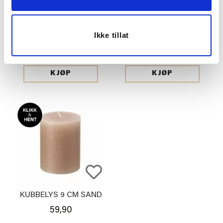
KORT THIS CALLS FOR
LOUNGESTOL
Ikke tillat
BUBBLES
KONRAD TEDDY
OFFWHITE
25,00
2.499,00
KJØP
KJØP
KUBBELYS 9 CM SAND
59,90