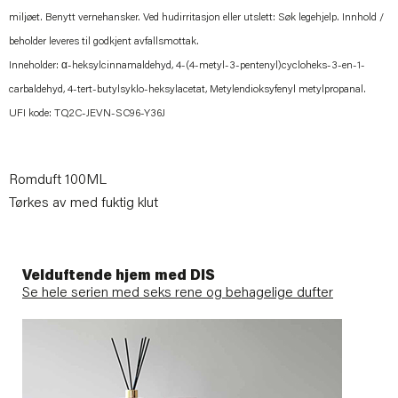
miljøet. Benytt vernehansker. Ved hudirritasjon eller utslett: Søk legehjelp. Innhold /
beholder leveres til godkjent avfallsmottak.
Inneholder: α-heksylcinnamaldehyd, 4-(4-metyl-3-pentenyl)cycloheks-3-en-1-
carbaldehyd, 4-tert-butylsyklo-heksylacetat, Metylendioksyfenyl metylpropanal.
UFI kode: TQ2C-JEVN-SC96-Y36J
Romduft 100ML
Tørkes av med fuktig klut
Velduftende hjem med DIS
Se hele serien med seks rene og behagelige dufter