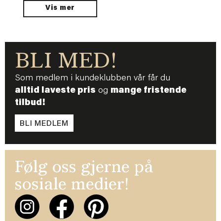
Vis mer
BLI MED!
Som medlem i kundeklubben vår får du
alltid laveste pris
og
mange fristende
tilbud!
BLI MEDLEM
Følg oss gjerne på
sosiale medier!