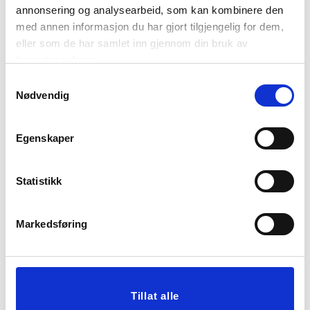
annonsering og analysearbeid, som kan kombinere den
med annen informasjon du har gjort tilgjengelig for dem,
eller som de har samlet inn gjennom din bruk av
tjenestene deres.
Samtykkevalg
Nødvendig
ASJETT LUKSUS
KRONELYS LED 2 PK
26,5 CM OKER
Egenskaper
179,00
349,90
KJØP
KJØP
Statistikk
Markedsføring
Tillat alle