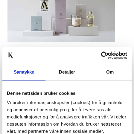
Artikkelnummer:
7071100777836
Bredde:
7.6 cm
Høyde:
23.7 cm
Samtykke
Detaljer
Om
Dybde:
7.6 cm
Last ned bilde
Denne nettsiden bruker cookies
Vi bruker informasjonskapsler (cookies) for å gi innhold
og annonser et personlig preg, for å levere sosiale
Passer med
mediefunksjoner og for å analysere trafikken vår. Vi deler
dessuten informasjon om hvordan du bruker nettstedet
vårt, med partnerne våre innen sosiale medier,