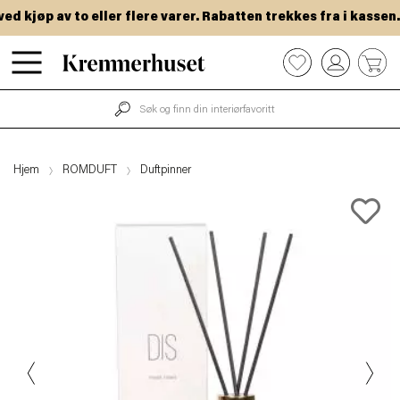
 kjøp av to eller flere varer. Rabatten trekkes fra i kassen.
Hopp
0
til
hovedinnhold
Hjem
ROMDUFT
Duftpinner