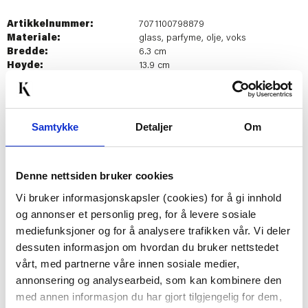
Artikkelnummer:
7071100798879
Materiale:
glass, parfyme, olje, voks
Bredde:
6.3 cm
Høyde:
13.9 cm
Dybde:
19.2 cm
Last ned bilde
Samtykke
Detaljer
Om
Passer med
Denne nettsiden bruker cookies
Vi bruker informasjonskapsler (cookies) for å gi innhold
og annonser et personlig preg, for å levere sosiale
mediefunksjoner og for å analysere trafikken vår. Vi deler
dessuten informasjon om hvordan du bruker nettstedet
vårt, med partnerne våre innen sosiale medier,
annonsering og analysearbeid, som kan kombinere den
med annen informasjon du har gjort tilgjengelig for dem,