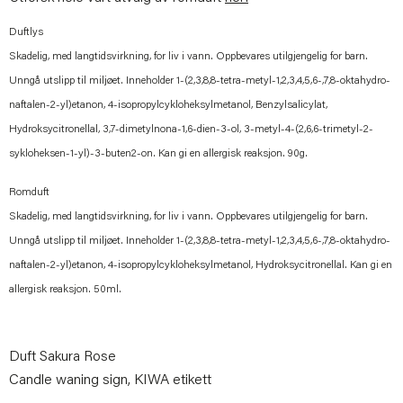
Duftlys
Skadelig, med langtidsvirkning, for liv i vann. Oppbevares utilgjengelig for barn.
Unngå utslipp til miljøet. Inneholder 1-(2,3,8,8-tetra-metyl-1,2,3,4,5,6-,7,8-oktahydro-
naftalen-2-yl)etanon, 4-isopropylcykloheksylmetanol, Benzylsalicylat,
Hydroksycitronellal, 3,7-dimetylnona-1,6-dien-3-ol, 3-metyl-4-(2,6,6-trimetyl-2-
sykloheksen-1-yl)-3-buten2-on. Kan gi en allergisk reaksjon. 90g.
Romduft
Skadelig, med langtidsvirkning, for liv i vann. Oppbevares utilgjengelig for barn.
Unngå utslipp til miljøet. Inneholder 1-(2,3,8,8-tetra-metyl-1,2,3,4,5,6-,7,8-oktahydro-
naftalen-2-yl)etanon, 4-isopropylcykloheksylmetanol, Hydroksycitronellal. Kan gi en
allergisk reaksjon. 50ml.
Duft Sakura Rose
Candle waning sign, KIWA etikett