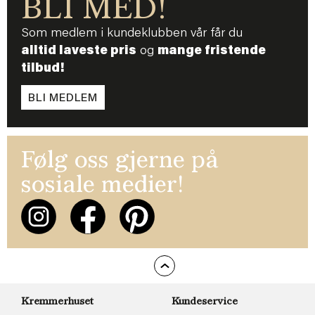
BLI MED!
Som medlem i kundeklubben vår får du
alltid laveste pris
og
mange fristende
tilbud!
BLI MEDLEM
Følg oss gjerne på
sosiale medier!
Kremmerhuset
Kundeservice