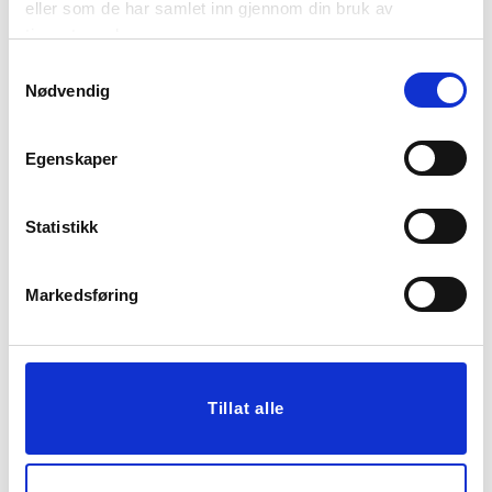
eller som de har samlet inn gjennom din bruk av
ROMDUFT SON DE
DUFTPINNER REFILL
tjenestene deres.
BAIES 100 ML
Samtykkevalg
199,00
14,90
Nødvendig
KJØP
KJØP
Egenskaper
Statistikk
Markedsføring
ROMDUFT BLOOM
ROMDUFT DIS VIOLET
Tillat alle
WHITE MUSK & WARM
BOUQUET
VANILLA
249,00
349,00