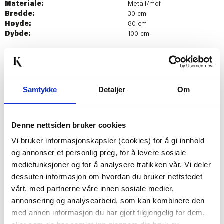
Materiale:
Metall/mdf
Bredde:
30 cm
Høyde:
80 cm
Dybde:
100 cm
Last ned bilde
Samtykke
Detaljer
Om
Passer med
Denne nettsiden bruker cookies
Vi bruker informasjonskapsler (cookies) for å gi innhold
og annonser et personlig preg, for å levere sosiale
mediefunksjoner og for å analysere trafikken vår. Vi deler
dessuten informasjon om hvordan du bruker nettstedet
vårt, med partnerne våre innen sosiale medier,
annonsering og analysearbeid, som kan kombinere den
med annen informasjon du har gjort tilgjengelig for dem,
HYLLE NAIMA HØY LYS
KONSOLLBORD ETHAN