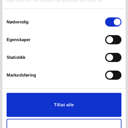
eller som de har samlet inn gjennom din bruk av
EIK
tjenestene deres.
1.999,00
2.999,00
Samtykkevalg
Nødvendig
KJØP
KJØP
Egenskaper
Statistikk
Markedsføring
HYLLE NAIMA LAV LYS
KONSOLLBORD LONE
EIK
LYS EIK
Tillat alle
1.699,00
2.499,00
Vis mer
KJØP