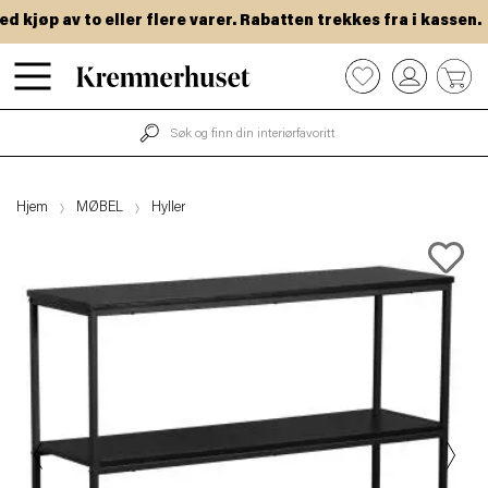
kjøp av to eller flere varer. Rabatten trekkes fra i kassen.
Hopp
0
til
hovedinnhold
Hjem
MØBEL
Hyller