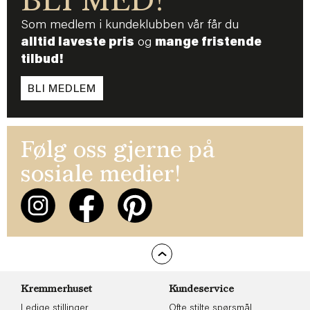
BLI MED!
Som medlem i kundeklubben vår får du
alltid laveste pris
og
mange fristende
tilbud!
BLI MEDLEM
Følg oss gjerne på
sosiale medier!
Kremmerhuset
Kundeservice
Ledige stillinger
Ofte stilte spørsmål