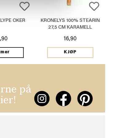
KLYPE OKER
KRONELYS 100% STEARIN
27,5 CM KARAMELL
,90
16,90
 mer
KJØP
erne på
ier!