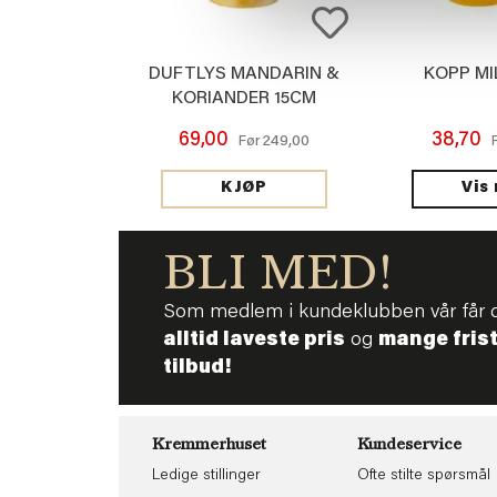
DUFTLYS MANDARIN &
KOPP MI
KORIANDER 15CM
69,00
38,70
249,00
Før
Vis
KJØP
BLI MED!
Som medlem i kundeklubben vår får 
alltid laveste pris
og
mange fris
tilbud!
Kremmerhuset
Kundeservice
Ledige stillinger
Ofte stilte spørsmål