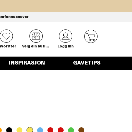
amfunnsansvar
0
avoritter
Velg din butikk
Logg inn
INSPIRASJON
GAVETIPS