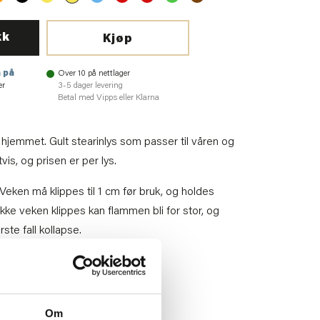
kk
Kjøp
 på
Over 10 på nettlager
er
3-5 dager levering
Betal med Vipps eller Klarna
 hjemmet. Gult stearinlys som passer til våren og
is, og prisen er per lys.
Veken må klippes til 1 cm før bruk, og holdes
kke veken klippes kan flammen bli for stor, og
ste fall kollapse.
8
Om