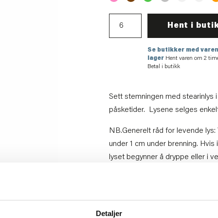
Hent i buti
Se butikker med varen
lager
Hent varen om 2 tim
Betal i butikk
Sett stemningen med stearinlys i
påsketider. Lysene selges enkeltv
NB.Generelt råd for levende lys: 
under 1 cm under brenning. Hvis i
lyset begynner å dryppe eller i ver
Se gjerne våre lysvettregler her
Artikkelnummer:
571277701168
Materiale:
Parafin
Detaljer