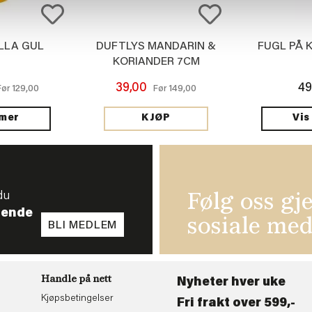
LLA GUL
DUFTLYS MANDARIN &
FUGL PÅ 
KORIANDER 7CM
39,00
49
129,00
149,00
Før
Før
 mer
Vis
KJØP
du
Følg oss gj
tende
sosiale med
BLI MEDLEM
Handle på nett
Nyheter hver uke
Kjøpsbetingelser
Fri frakt over 599,-