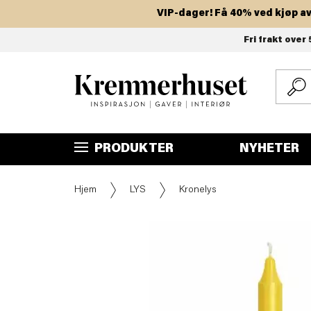
VIP-dager! Få 40% ved kjøp av to 
Hopp
Fri frakt over 
til
hovedinnhold
PRODUKTER
NYHETER
Hjem
LYS
Kronelys