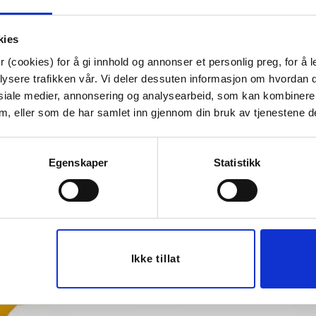
Høyde:
27 cm
Tips venner om dette
kies
 (cookies) for å gi innhold og annonser et personlig preg, for å l
lysere trafikken vår. Vi deler dessuten informasjon om hvordan d
siale medier, annonsering og analysearbeid, som kan kombiner
Last ned bilde
 dem, eller som de har samlet inn gjennom din bruk av tjenestene d
Egenskaper
Statistikk
74%
Ikke tillat