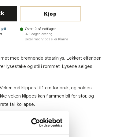
kk
Kjøp
 på
Over 10 på nettlager
er
3-5 dager levering
Betal med Vipps eller Klarna
met med brennende stearinlys. Lekkert elfenben
hver lysestake og stil i rommet. Lysene selges
Veken må klippes til 1 cm før bruk, og holdes
kke veken klippes kan flammen bli for stor, og
ste fall kollapse.
2