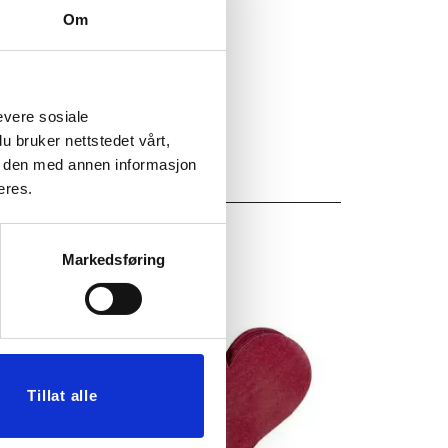
12-14 t
Om
evere sosiale
u bruker nettstedet vårt,
e den med annen informasjon
eres.
Markedsføring
Tillat alle