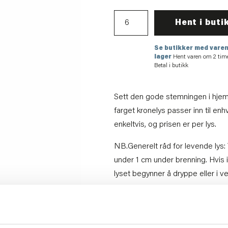
Hent i buti
Se butikker med varen
lager
Hent varen om 2 tim
Betal i butikk
Sett den gode stemningen i hjem
farget kronelys passer inn til en
enkeltvis, og prisen er per lys.
NB.Generelt råd for levende lys: 
under 1 cm under brenning. Hvis i
lyset begynner å dryppe eller i ver
Se gjerne våre lysvettregler her
Artikkelnummer:
571277701173