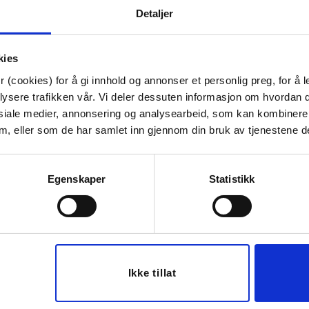
Materiale:
Parafin. Brennetid ca. 
Detaljer
Høyde:
27 cm
Tips venner om dette
kies
 (cookies) for å gi innhold og annonser et personlig preg, for å l
lysere trafikken vår. Vi deler dessuten informasjon om hvordan d
siale medier, annonsering og analysearbeid, som kan kombiner
Last ned bilde
 dem, eller som de har samlet inn gjennom din bruk av tjenestene d
Egenskaper
Statistikk
Ikke tillat