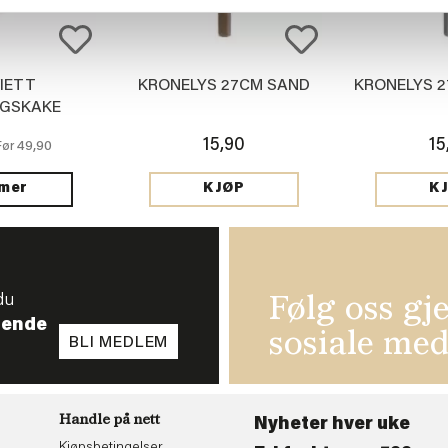
IETT
KRONELYS 27CM SAND
KRONELYS 2
GSKAKE
15,90
15
49,90
Før
 mer
KJØP
K
du
Følg oss gj
tende
sosiale med
BLI MEDLEM
Handle på nett
Nyheter hver uke