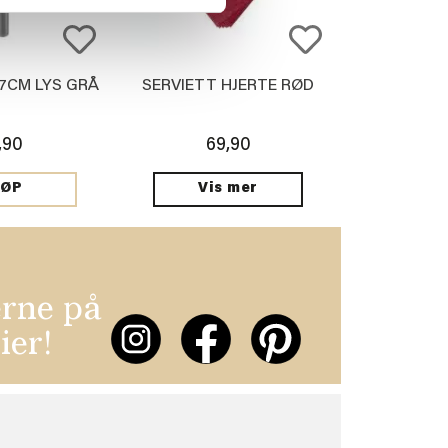
7CM LYS GRÅ
SERVIETT HJERTE RØD
,90
69,90
Vis mer
JØP
erne på
ier!