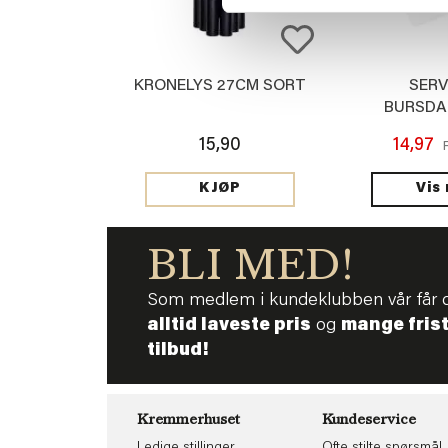
KRONELYS 27CM SORT
SERV
BURSDA
15,90
14,97
Vis
KJØP
BLI MED!
Som medlem i kundeklubben vår får 
alltid laveste pris
og
mange fris
tilbud!
Kremmerhuset
Kundeservice