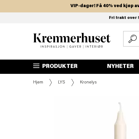
VIP-dager! Få 40% ved kjøp av to 
Hopp
Fri frakt over 
til
hovedinnhold
PRODUKTER
NYHETER
Hjem
LYS
Kronelys