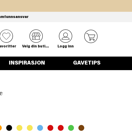
amfunnsansvar
0
avoritter
Velg din butikk
Logg inn
INSPIRASJON
GAVETIPS
e