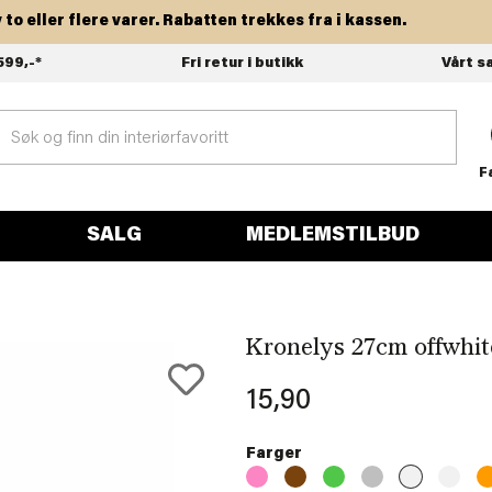
eller flere varer. Rabatten trekkes fra i kassen.
599,-*
Fri retur i butikk
Vårt s
F
SALG
MEDLEMSTILBUD
Kronelys 27cm offwhit
15,90
Farger