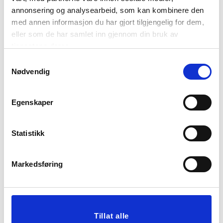
STØPEJERNSGRYTE 3,8
STØPEJERNSGRYTE 3,8
annonsering og analysearbeid, som kan kombinere den
L BRUN
L GRØNN
med annen informasjon du har gjort tilgjengelig for dem,
eller som de har samlet inn gjennom din bruk av
1.799,00
1.799,00
699,00
699,00
Medl.
Medl.
tjenestene deres.
Samtykkevalg
KJØP
KJØP
Nødvendig
Egenskaper
Statistikk
Markedsføring
OLJEFLASKE FRIDA LAV
ILDFASTFORM
GRESSKAR
Tillat alle