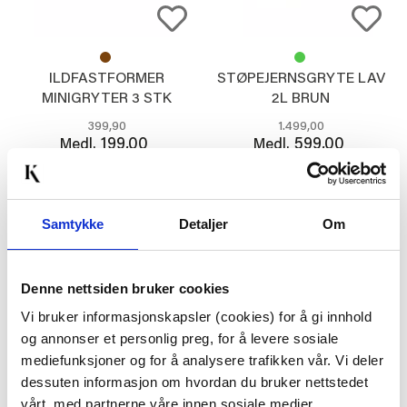
ILDFASTFORMER
STØPEJERNSGRYTE LAV
MINIGRYTER 3 STK
2L BRUN
GRØNN
399,90
1.499,00
199,00
599,00
Medl.
Medl.
KJØP
KJØP
Samtykke
Detaljer
Om
61%
61%
Denne nettsiden bruker cookies
Vi bruker informasjonskapsler (cookies) for å gi innhold
og annonser et personlig preg, for å levere sosiale
mediefunksjoner og for å analysere trafikken vår. Vi deler
dessuten informasjon om hvordan du bruker nettstedet
vårt, med partnerne våre innen sosiale medier,