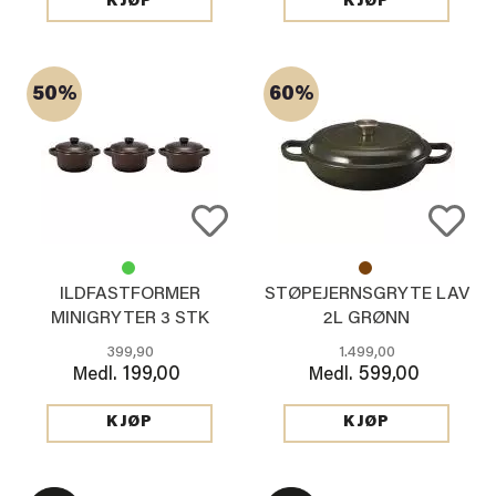
KJØP
KJØP
50%
60%
ILDFASTFORMER
STØPEJERNSGRYTE LAV
MINIGRYTER 3 STK
2L GRØNN
BRUN
399,90
1.499,00
199,00
599,00
Medl.
Medl.
KJØP
KJØP