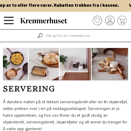
Hopp
to eller flere varer. Rabatten trekkes fra i kassen.
VIP-d
til
hovedinnhold
0
SERVERING
Å dandere maten på et lekkert serveringsbrett eller en fin skjærefjøl,
setter prikken over i-en på middagsselskapet. Serveringen er jo
halve opplevelsen, og hos oss finner du et godt utvalg av
skjærebrett, serveringsbrett, skjærefjøler og alt annet du trenger for
å varte opp gjestene!