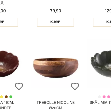
LÅ
,00
79,90
12
ØP
KJØP
K
A 11CM,
TREBOLLE NICOLINE
SKÅL MIA 
UNDER
Ø20CM