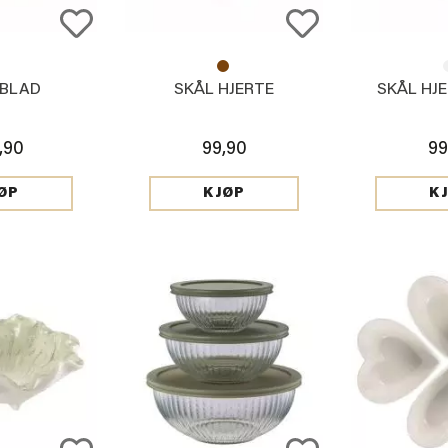
 BLAD
SKÅL HJERTE
SKÅL HJ
,90
99,90
99
ØP
KJØP
K