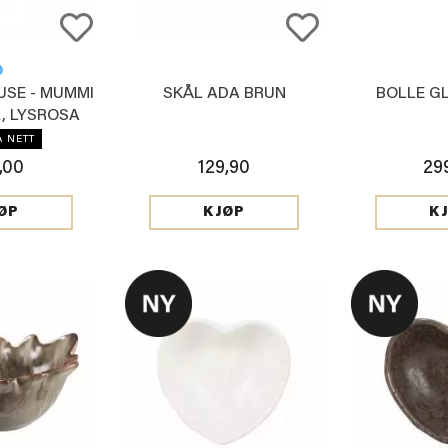
SE - MUMMI
SKÅL ADA BRUN
BOLLE G
L, LYSROSA
Å NETT
,00
129,90
29
ØP
KJØP
K