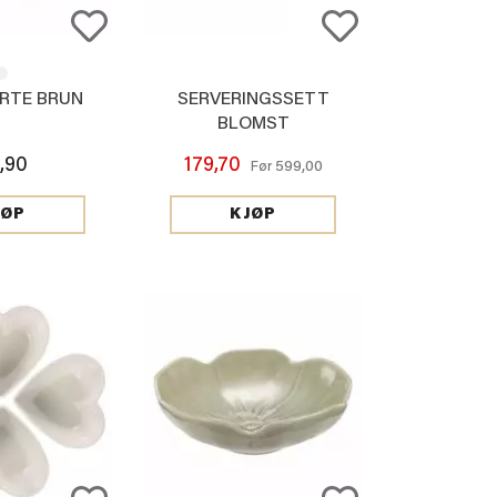
ERTE BRUN
SERVERINGSSETT
BLOMST
,90
179,70
599,00
Før
JØP
KJØP