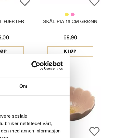
T HJERTER
SKÅL PIA 16 CM GRØNN
9,00
69,90
JØP
KJØP
Om
evere sosiale
u bruker nettstedet vårt,
e den med annen informasjon