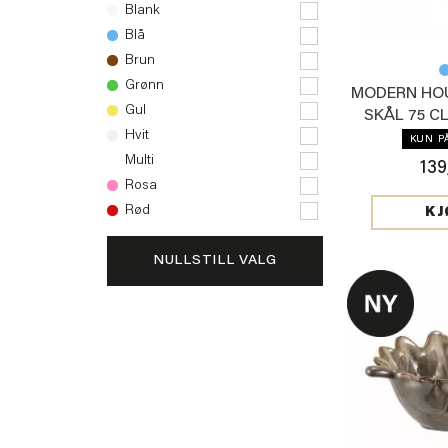
Blank
Blå
Brun
Grønn
MODERN HOU
Gul
SKÅL 75 C
Hvit
KUN P
Multi
139
Rosa
Rød
KJ
NULLSTILL VALG