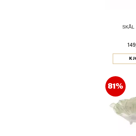
SKÅL
149
KJ
81%