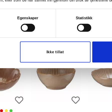
 dem, eller som de har samlet inn gjennom din bruk av tjenestene d
16 CM GUL
SKÅL PIA 16 CM ROSA
SKÅL MIA 
Egenskaper
Statistikk
,90
69,90
79
ØP
KJØP
K
Ikke tillat
60%
60%