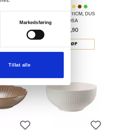
eres.
11CM, HVIT
SKÅL MIA 11CM, DUS
ROSA
Markedsføring
,90
79,90
JØP
KJØP
Tillat alle