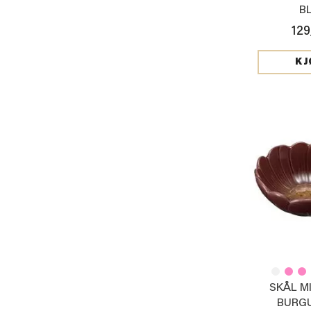
B
129
KJ
SKÅL MI
BURG