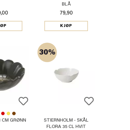
BLÅ
9,00
79,90
JØP
KJØP
30%
11 CM GRØNN
STIERNHOLM - SKÅL
FLORA 35 CL HVIT