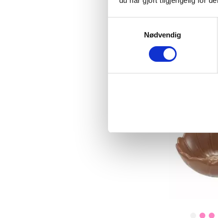
du har gjort tilgjengelig for
SKÅL PIA 
Samtykkevalg
Nødvendig
69
KJ