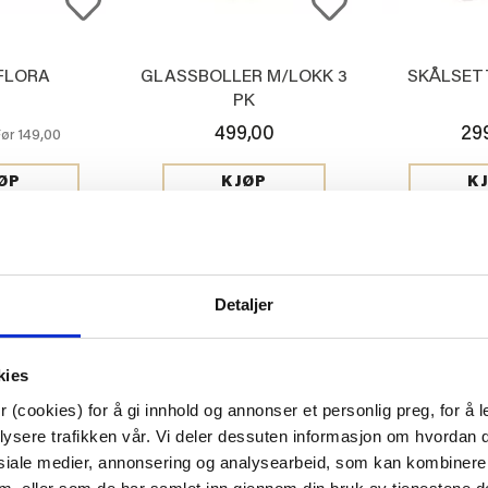
FLORA
GLASSBOLLER M/LOKK 3
SKÅLSET
PK
499,00
29
149,00
Før
ØP
KJØP
K
Detaljer
kies
 (cookies) for å gi innhold og annonser et personlig preg, for å l
lysere trafikken vår. Vi deler dessuten informasjon om hvordan d
siale medier, annonsering og analysearbeid, som kan kombiner