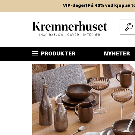
Hopp
VIP-dager! Få 40% ved kjøp av to eller f
til
hovedinnhold
PRODUKTER
NYHETER