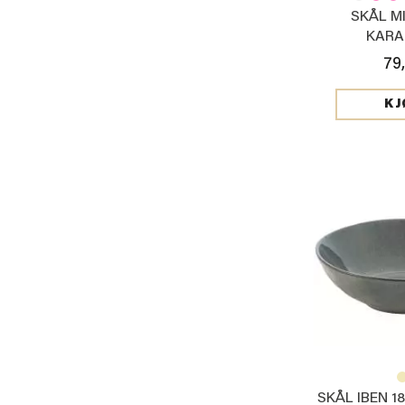
SKÅL MI
KARA
79
KJ
SKÅL IBEN 1