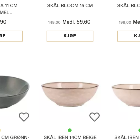
A 11 CM
SKÅL BLOOM 15 CM
SKÅL BL
MELL
,90
59,60
Medl.
Me
149,00
199,00
ØP
KJØP
K
8 CM GRØNN-
SKÅL IBEN 14CM BEIGE
SKÅL IBEN