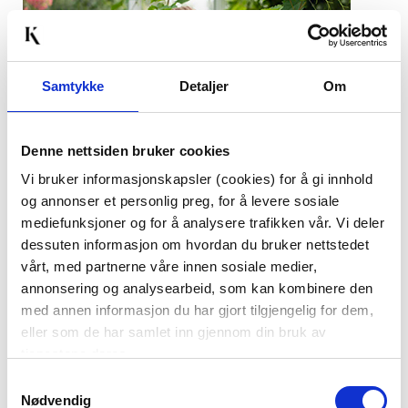
Samtykke
Detaljer
Om
Denne nettsiden bruker cookies
Vi bruker informasjonskapsler (cookies) for å gi innhold
og annonser et personlig preg, for å levere sosiale
mediefunksjoner og for å analysere trafikken vår. Vi deler
dessuten informasjon om hvordan du bruker nettstedet
vårt, med partnerne våre innen sosiale medier,
Artikkelnummer:
7090039684244
annonsering og analysearbeid, som kan kombinere den
Materiale:
Glass
med annen informasjon du har gjort tilgjengelig for dem,
Høyde:
23.5 cm
eller som de har samlet inn gjennom din bruk av
tjenestene deres.
Last ned bilde
Samtykkevalg
Nødvendig