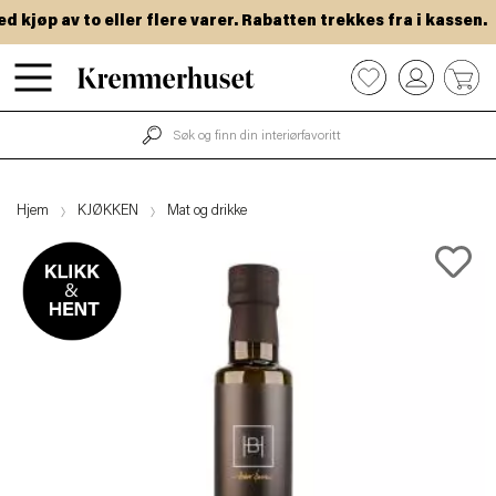
jøp av to eller flere varer. Rabatten trekkes fra i kassen.
Hopp
0
til
hovedinnhold
Hjem
KJØKKEN
Mat og drikke