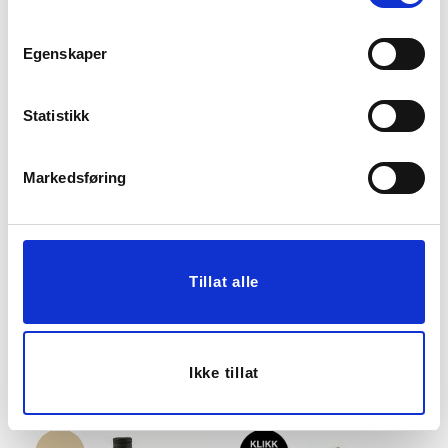
Passer med
Egenskaper
30%
Statistikk
Markedsføring
SJOKOLADEHJERTER
HALVOR BAKKE SPICY
CHILI
Tillat alle
109,00
149,00
76,30
104,30
Medl.
Medl.
Ikke tillat
Vis mer
KJØP