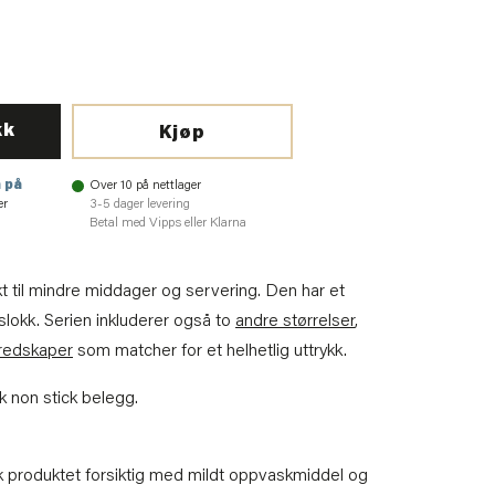
kk
Kjøp
 på
Over 10 på nettlager
er
3-5 dager levering
Betal med Vipps eller Klarna
ekt til mindre middager og servering. Den har et
lokk. Serien inkluderer også to
andre størrelser
,
redskaper
som matcher for et helhetlig uttrykk.
 non stick belegg.
ask produktet forsiktig med mildt oppvaskmiddel og