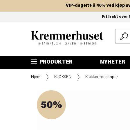
VIP-dager! Få 40% ved kjøp av to e
Hopp
Fri frakt over 
til
hovedinnhold
PRODUKTER
NYHETER
Hjem
KJØKKEN
Kjøkkenredskaper
50%