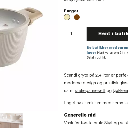
Kampanjeslutt: 06.09.2026
Farger
Hent i buti
Se butikker med varen
lager
Hent varen om 2 tim
Betal i butikk
Scandi gryte på 2,4 liter er perf
moderne design og praktisk glass
samt
stekepannesett
og
kjøkken
Laget av aluminium med keramisk
Generelle råd
Vask før første bruk: Skyll og v