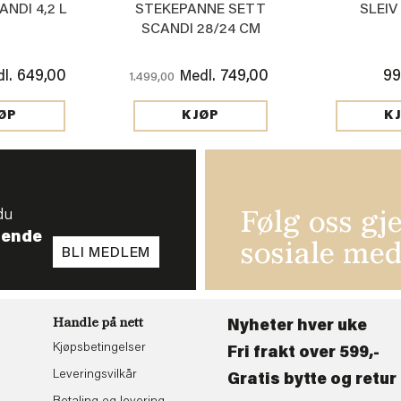
NDI 4,2 L
STEKEPANNE SETT
SLEI
SCANDI 28/24 CM
649,00
749,00
99
l.
Medl.
1.499,00
ØP
KJØP
K
du
Følg oss gj
tende
sosiale med
BLI MEDLEM
Handle på nett
Nyheter hver uke
Kjøpsbetingelser
Fri frakt over 599,-
Leveringsvilkår
Gratis bytte og retur 