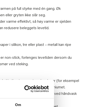
varmen på full styrke med én gang. Øk
n eller gryten ikke slår seg.
er varme effektivt, så høy varme er sjelden
an redusere beleggets levetid.
per i silikon, tre eller plast – metall kan ripe
t er non-stick, forlenges levetiden dersom du
 smør ved steking.
ask: Hurtige temperatursvingninger (for eksempel
ade belegget eller deformere aluminiumet.
older seg penere og varer lenger ved håndvask
Om
sse kan ripe opp og svekke belegget.