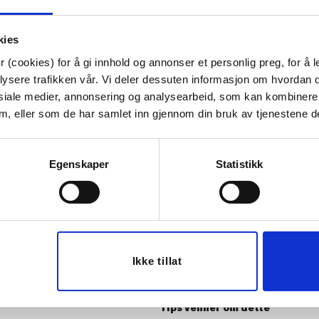
Oppbevaring
kies
Stable forsiktig: Legg gjerne et k
 (cookies) for å gi innhold og annonser et personlig preg, for å l
pannelokkbeskyttelsesinnlegg me
lysere trafikken vår. Vi deler dessuten informasjon om hvordan d
Tørk helt før lagring: Fukt kan før
siale medier, annonsering og analysearbeid, som kan kombiner
 dem, eller som de har samlet inn gjennom din bruk av tjenestene d
G7 keramisk belegg (PFA-fritt) s
Tykkbunnet for jevn varmefordeli
Egenskaper
Statistikk
induksjonsbunn rustfritt stål
Håndvask er anbefalt.
Artikkelnummer:
707110080149
Materiale:
Gryte: Aluminium, 430 
Bredde:
20 cm
Ikke tillat
Høyde:
9.5 cm
Dybde:
35.5 cm
Tips venner om dette