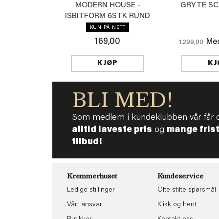
MODERN HOUSE -
GRYTE SCA
ISBITFORM 6STK RUND
KUN PÅ NETT
169,00
Med
1.299,00
KJØP
KJ
BLI MED!
Som medlem i kundeklubben vår får 
alltid laveste pris
og
mange fris
tilbud!
Kremmerhuset
Kundeservice
Ledige stillinger
Ofte stilte spørsmål
Vårt ansvar
Klikk og hent