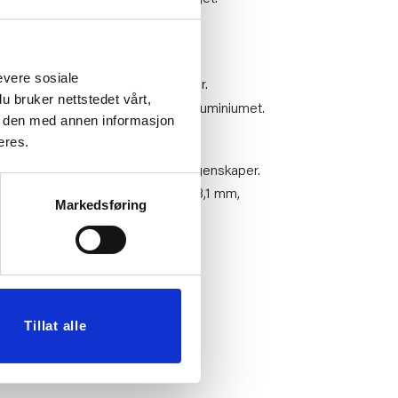
jøkkenhåndkle eller et
evere sosiale
llom produktene for å unngå riper.
u bruker nettstedet vårt,
e til misfarging eller korrosjon av aluminiumet.
e den med annen informasjon
eres.
om gir en utmerket kok og stek egenskaper.
ng. Aluminium kant 4,0 mm, bunn 3,1 mm,
Markedsføring
4
rustfrittstål Belegg innven
Tillat alle