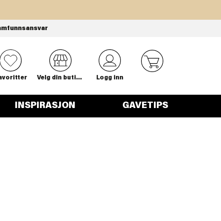
amfunnsansvar
0
avoritter
Velg din butikk
Logg inn
INSPIRASJON
GAVETIPS