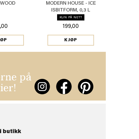
V WOOD
MODERN HOUSE - ICE
ISBITFORM, 0,3 L
KUN PÅ NETT
,00
199,00
JØP
KJØP
erne på
ier!
i butikk