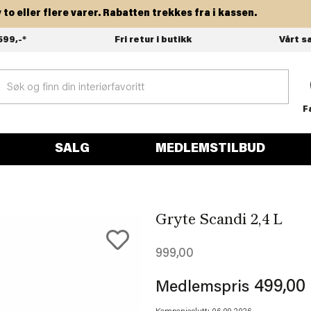
ller flere varer. Rabatten trekkes fra i kassen.
599,-*
Fri retur i butikk
Vårt s
F
SALG
MEDLEMSTILBUD
Gryte Scandi 2,4 L
999,00
499,00
Medlemspris