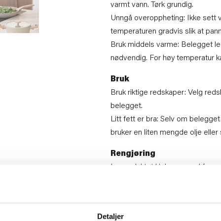
varmt vann. Tørk grundig.
Unngå overoppheting: Ikke sett 
temperaturen gradvis slik at panne
Bruk middels varme: Belegget led
nødvendig. For høy temperatur k
Bruk
Bruk riktige redskaper: Velg redska
belegget.
Litt fett er bra: Selv om belegge
bruker en liten mengde olje eller
Rengjøring
La produktet kjøle seg ned før v
fra komfyr til kaldt vann) kan sk
Håndvask anbefales: Belegget h
med myk svamp og mild såpe.
Detaljer
Unngå skuremidler og stålull: Di