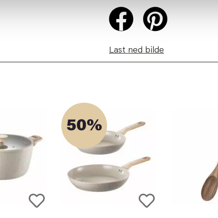
Last ned bilde
50%