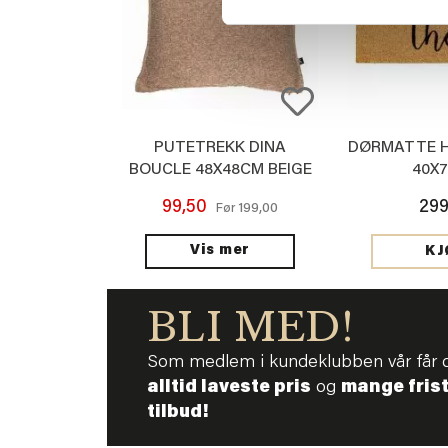
PUTETREKK DINA
DØRMATTE H
BOUCLE 48X48CM BEIGE
40X
99,50
299
199,00
Før
Vis mer
KJ
BLI MED!
Som medlem i kundeklubben vår får 
alltid laveste pris
og
mange fris
tilbud!