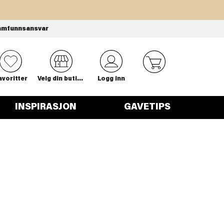
amfunnsansvar
0
avoritter
Velg din butikk
Logg inn
INSPIRASJON
GAVETIPS