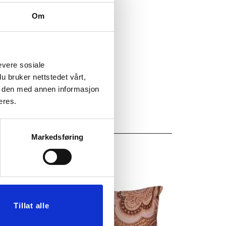
29
Om
evere sosiale
u bruker nettstedet vårt,
e den med annen informasjon
eres.
Markedsføring
50%
Tillat alle