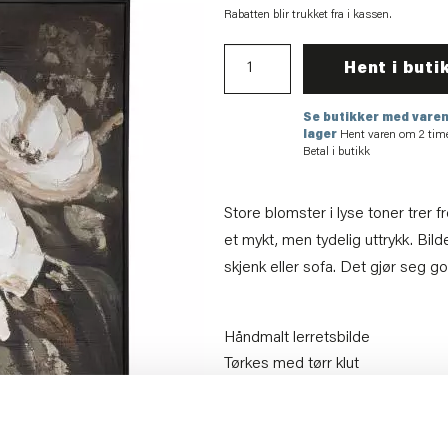
Rabatten blir trukket fra i kassen.
Hent i buti
Se butikker med varen
lager
Hent varen om 2 tim
Betal i butikk
Store blomster i lyse toner trer
et mykt, men tydelig uttrykk. Bil
skjenk eller sofa. Det gjør seg 
Håndmalt lerretsbilde
Tørkes med tørr klut
NB! Fri frakt gjelder ikk