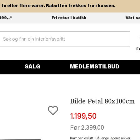
eller flere varer. Rabatten trekkes fra i kassen.
599,-*
Fri retur i butikk
Vårt s
F
SALG
MEDLEMSTILBUD
Bilde Petal 80x100cm
1.199,50
Før
2.399,00
Kampanjeslutt: Så lenge lageret rekker