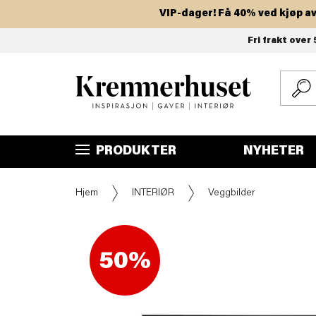
VIP-dager! Få 40% ved kjøp av to 
Hopp
Fri frakt over 
til
hovedinnhold
PRODUKTER
NYHETER
Hjem
INTERIØR
Veggbilder
50%