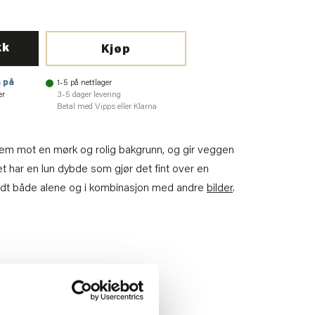
kk
Kjøp
 på
1-5 på nettlager
er
3-5 dager levering
Betal med Vipps eller Klarna
 frem mot en mørk og rolig bakgrunn, og gir veggen
det har en lun dybde som gjør det fint over en
godt både alene og i kombinasjon med andre
bilder
.
e denne varen.