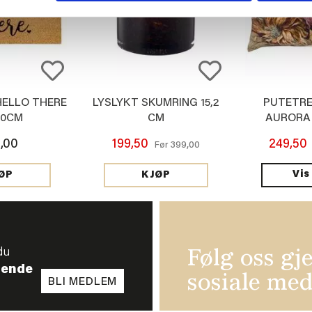
ELLO THERE
LYSLYKT SKUMRING 15,2
PUTETRE
70CM
CM
AURORA
,00
199,50
249,50
399,00
Før
Vis
ØP
KJØP
du
Følg oss gj
tende
sosiale med
BLI MEDLEM