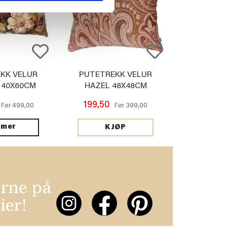
KK VELUR
PUTETREKK VELUR
 40X60CM
HAZEL 48X48CM
199,50
499,00
399,00
Før
Før
 mer
KJØP
erne på
ier!