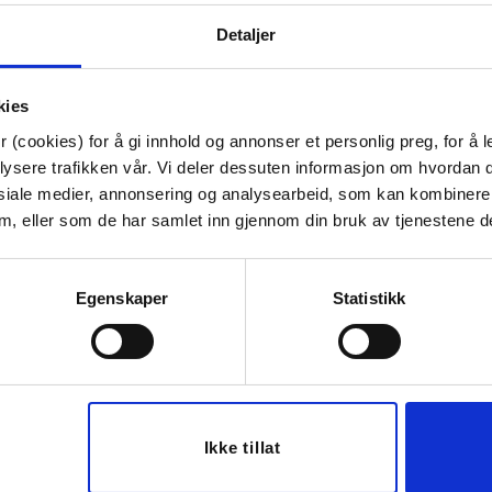
Artikkelnummer:
70711007990
Materiale:
Lerret, tre
Detaljer
Bredde:
80 cm
Høyde:
100 cm
Dybde:
3.8 cm
kies
Tips venner om dette
 (cookies) for å gi innhold og annonser et personlig preg, for å l
lysere trafikken vår. Vi deler dessuten informasjon om hvordan d
siale medier, annonsering og analysearbeid, som kan kombiner
 dem, eller som de har samlet inn gjennom din bruk av tjenestene d
Last ned bilde
Egenskaper
Statistikk
50%
Ikke tillat