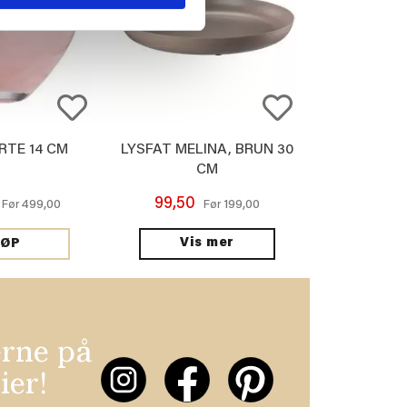
RTE 14 CM
LYSFAT MELINA, BRUN 30
CM
99,50
499,00
199,00
Før
Før
Vis mer
JØP
erne på
ier!