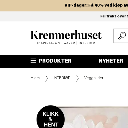
VIP-dager! Få 40% ved kjøp av to
Hopp
Fri frakt over 
til
hovedinnhold
PRODUKTER
NYHETER
Hjem
INTERIØR
Veggbilder