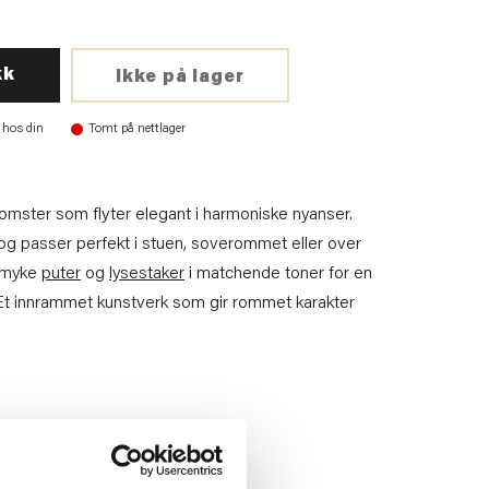
kk
Ikke på lager
 hos din
Tomt på nettlager
lomster som flyter elegant i harmoniske nyanser.
og passer perfekt i stuen, soverommet eller over
 myke
puter
og
lysestaker
i matchende toner for en
 Et innrammet kunstverk som gir rommet karakter