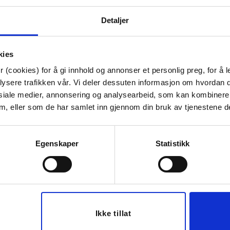
NB! Fri frakt gjelder ikk
Detaljer
Artikkelnummer:
70711007930
Bredde:
3.5 cm
Høyde:
85.2 cm
Dybde:
85.2 cm
kies
 (cookies) for å gi innhold og annonser et personlig preg, for å l
Tips venner om dette
lysere trafikken vår. Vi deler dessuten informasjon om hvordan d
siale medier, annonsering og analysearbeid, som kan kombiner
 dem, eller som de har samlet inn gjennom din bruk av tjenestene d
Last ned bilde
Egenskaper
Statistikk
70%
50%
Ikke tillat