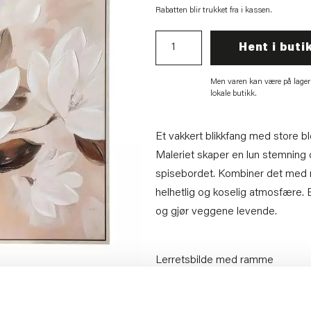
Rabatten blir trukket fra i kassen.
Hent i buti
Men varen kan være på lager
lokale butikk.
Et vakkert blikkfang med store b
Maleriet skaper en lun stemning 
spisebordet. Kombiner det med
helhetlig og koselig atmosfære.
og gjør veggene levende.
Lerretsbilde med ramme
Tørkes av med fuktig klut