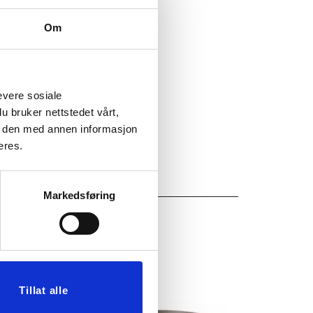
e denne varen.
Om
58
evere sosiale
u bruker nettstedet vårt,
e den med annen informasjon
eres.
Markedsføring
Tillat alle