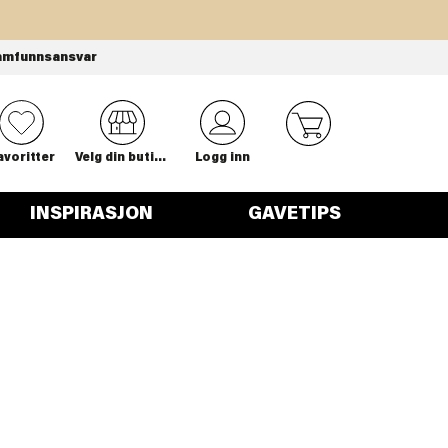
amfunnsansvar
0
avoritter
Velg din butikk
Logg inn
INSPIRASJON
GAVETIPS