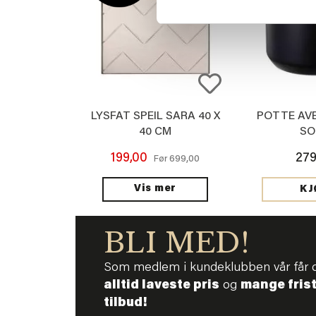
LYSFAT SPEIL SARA 40 X
POTTE AVE
40 CM
SO
199,00
279
699,00
Før
Vis mer
KJ
BLI MED!
Som medlem i kundeklubben vår får 
alltid laveste pris
og
mange fris
tilbud!