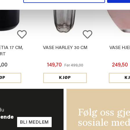
TIA 17 CM,
VASE HARLEY 30 CM
VASE HJE
RT
,00
149,70
249,50
499,00
Før
ØP
KJØP
K
du
Følg oss gj
tende
sosiale med
BLI MEDLEM