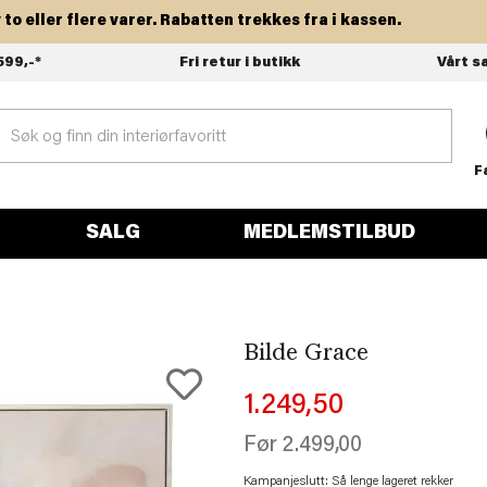
 eller flere varer. Rabatten trekkes fra i kassen.
599,-*
Fri retur i butikk
Vårt s
F
SALG
MEDLEMSTILBUD
Bilde Grace
1.249,50
Før
2.499,00
Kampanjeslutt: Så lenge lageret rekker