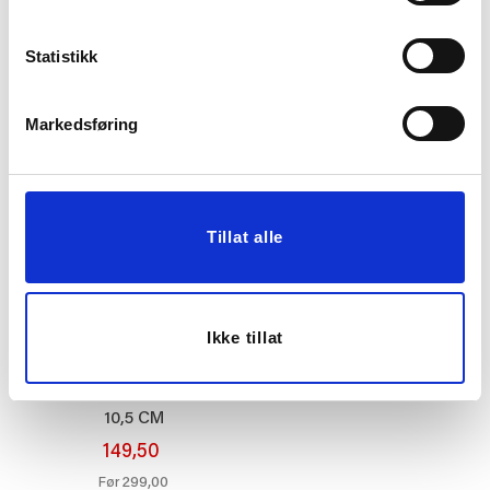
BORDLAMPE FIRENZE
STILKBLOMST DAHLIA
29 CM BEIGE
70 CM ROSA
Statistikk
799,00
129,00
Markedsføring
KJØP
KJØP
50%
Tillat alle
Ikke tillat
TELYSHOLDER BRADY
10,5 CM
149,50
299,00
Før