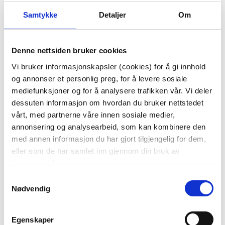
Samtykke
Detaljer
Om
LYSFAT MELINA 30 CM
LYSESTAKE KOMBI
Denne nettsiden bruker cookies
MØRK BRUN
RILLE 7 CM GRÅ
Vi bruker informasjonskapsler (cookies) for å gi innhold
29,95
og annonser et personlig preg, for å levere sosiale
59,90
Før
mediefunksjoner og for å analysere trafikken vår. Vi deler
199,00
dessuten informasjon om hvordan du bruker nettstedet
Vis mer
KJØP
vårt, med partnerne våre innen sosiale medier,
annonsering og analysearbeid, som kan kombinere den
med annen informasjon du har gjort tilgjengelig for dem,
eller som de har samlet inn gjennom din bruk av
tjenestene deres.
Samtykkevalg
Nødvendig
Egenskaper