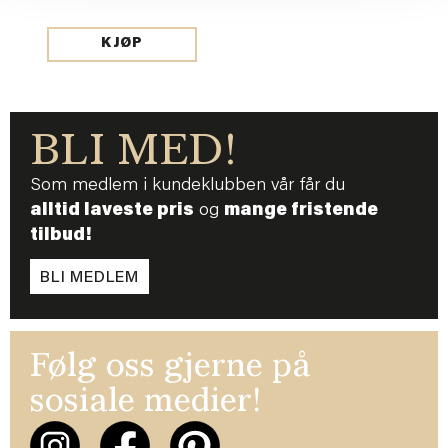
KJØP
BLI MED!
Som medlem i kundeklubben vår får du
alltid laveste pris
og
mange fristende
tilbud!
BLI MEDLEM
Følg oss gjerne på
sosiale medier!