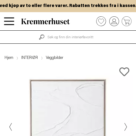
 kjøp av to eller flere varer. Rabatten trekkes fra i kassen.
Hopp
0
til
hovedinnhold
Hjem
INTERIØR
Veggbilder