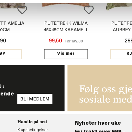
TT AMELIA
PUTETREKK WILMA
PUTETRE
40CM
45X45CM KARAMELL
AUBREY
,90
99,50
29
199,00
Før
Vis mer
ØP
K
du
Følg oss gj
tende
sosiale med
BLI MEDLEM
Handle på nett
Nyheter hver uke
Kjøpsbetingelser