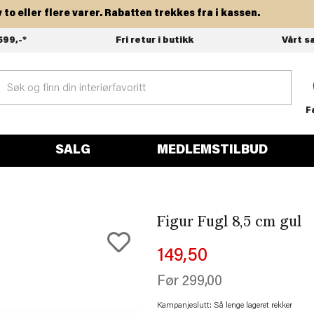
eller flere varer. Rabatten trekkes fra i kassen.
599,-*
Fri retur i butikk
Vårt s
F
SALG
MEDLEMSTILBUD
Figur Fugl 8,5 cm gul
149,50
Før
299,00
Kampanjeslutt: Så lenge lageret rekker