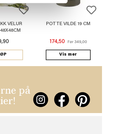
KK VELUR
POTTE VILDE 19 CM
 48X48CM
9,90
174,50
349,00
Før
Vis mer
JØP
erne på
ier!