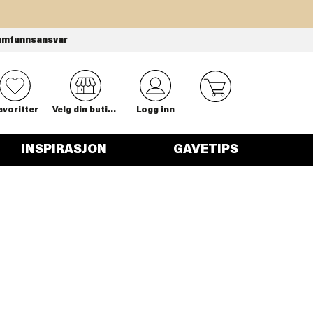
amfunnsansvar
0
avoritter
Velg din butikk
Logg inn
INSPIRASJON
GAVETIPS