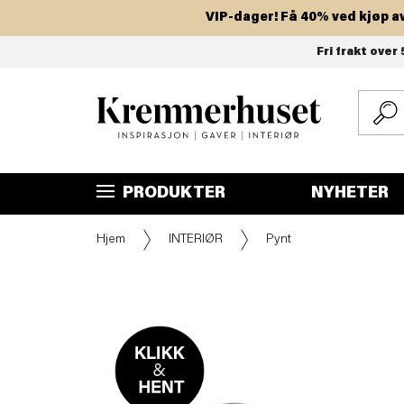
VIP-dager! Få 40% ved kjøp av to 
Hopp
Fri frakt over 
til
hovedinnhold
PRODUKTER
NYHETER
Hjem
INTERIØR
Pynt