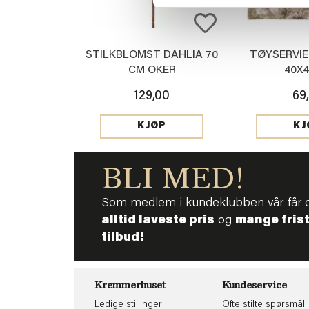
STILKBLOMST DAHLIA 70
TØYSERVIE
CM OKER
40X
129,00
69
KJØP
KJ
BLI MED!
Som medlem i kundeklubben vår får 
alltid laveste pris
og
mange fris
tilbud!
Kremmerhuset
Kundeservice
Ledige stillinger
Ofte stilte spørsmål