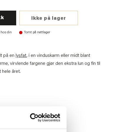
kk
Ikke på lager
 hos din
Tomt på nettlager
dt på en
lysfat
, i en vinduskarm eller midt blant
me, virvlende fargene gjør den ekstra lun og fin til
 hele året.
75