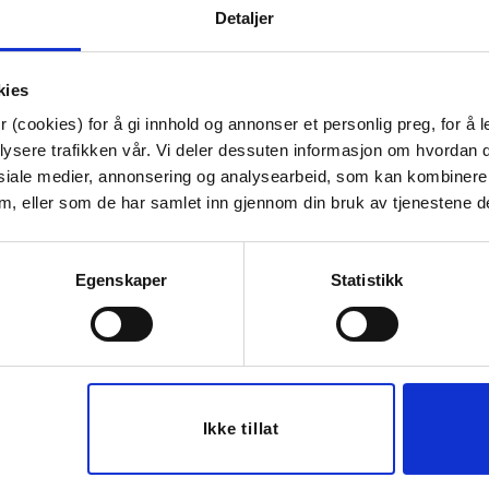
Dybde:
1.4 cm
Detaljer
Tips venner om dette
kies
 (cookies) for å gi innhold og annonser et personlig preg, for å l
lysere trafikken vår. Vi deler dessuten informasjon om hvordan d
siale medier, annonsering og analysearbeid, som kan kombiner
Last ned bilde
 dem, eller som de har samlet inn gjennom din bruk av tjenestene d
Egenskaper
Statistikk
Ikke tillat