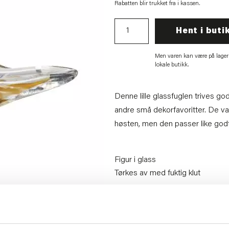
Rabatten blir trukket fra i kassen.
Hent i buti
Men varen kan være på lager
lokale butikk.
Denne lille glassfuglen trives go
andre små dekorfavoritter. De var
høsten, men den passer like godt
Figur i glass
Tørkes av med fuktig klut
Artikkelnummer:
70711007968
Materiale:
Glass
Bredde:
6 cm
Høyde:
850 cm