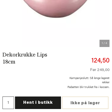
Previous
Next
1
/ 4
Dekorkrukke Lips
124,50
18cm
Før
249,00
Kampanjeslutt: Så lenge lageret
rekker
Rabatten blir trukket fra i kassen.
Hent i butikk
Ikke på lager