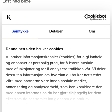
Last ned bilde
Passer med
Samtykke
Detaljer
Om
Denne nettsiden bruker cookies
Vi bruker informasjonskapsler (cookies) for å gi innhold
og annonser et personlig preg, for å levere sosiale
mediefunksjoner og for å analysere trafikken vår. Vi deler
dessuten informasjon om hvordan du bruker nettstedet
JULEROSE LYS ROSA
SPEIL BUBBLE Ø60 CM
vårt, med partnerne våre innen sosiale medier,
44,70
299,00
annonsering og analysearbeid, som kan kombinere den
149,00
1.499,00
Før
Før
med annen informasjon du har gjort tilgjengelig for dem,
eller som de har samlet inn gjennom din bruk av
Vis mer
Vis mer
tjenestene deres.