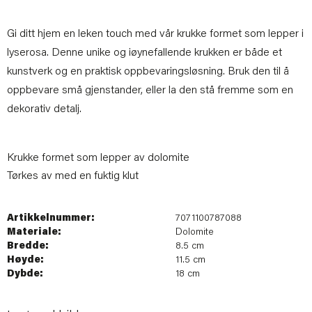
Gi ditt hjem en leken touch med vår krukke formet som lepper i
lyserosa. Denne unike og iøynefallende krukken er både et
kunstverk og en praktisk oppbevaringsløsning. Bruk den til å
oppbevare små gjenstander, eller la den stå fremme som en
dekorativ detalj.
Krukke formet som lepper av dolomite
Tørkes av med en fuktig klut
Artikkelnummer:
7071100787088
Materiale:
Dolomite
Bredde:
8.5 cm
Høyde:
11.5 cm
Dybde:
18 cm