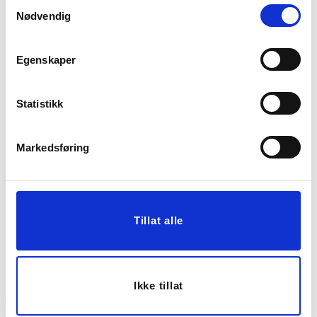
Samtykkevalg
Nødvendig
Egenskaper
Statistikk
Markedsføring
PUTETREKK PIPER
SKÅL CAROLINE Ø 21
48X48CM BURGUNDER
CM
74,70
249,00
Før
199,90
Tillat alle
Vis mer
KJØP
Ikke tillat