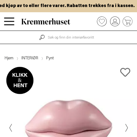
kjøp av to eller flere varer. Rabatten trekkes fra i kassen.
Hopp
0
til
hovedinnhold
Hjem
INTERIØR
Pynt