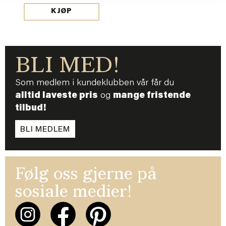
KJØP
BLI MED!
Som medlem i kundeklubben vår får du
alltid laveste pris
og
mange fristende
tilbud!
BLI MEDLEM
Følg oss gjerne på
sosiale medier!