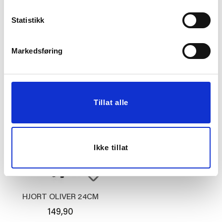
Statistikk
LYSESTAKE MELINA
LYSLYKT PAVIA 10CM
28,5CM BEIGE
Markedsføring
129,00
49,90
KJØP
KJØP
Tillat alle
Ikke tillat
HJORT OLIVER 24CM
149,90