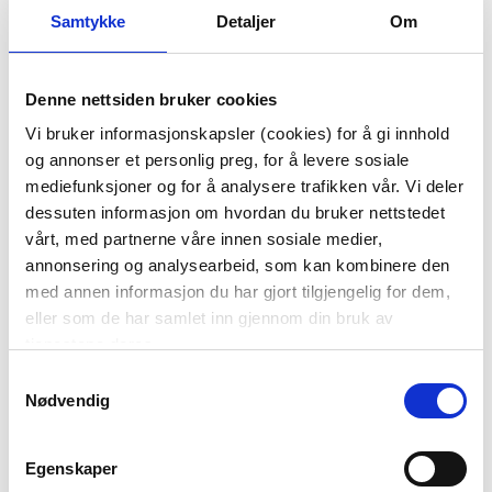
Samtykke
Detaljer
Om
Denne nettsiden bruker cookies
Vi bruker informasjonskapsler (cookies) for å gi innhold
og annonser et personlig preg, for å levere sosiale
LYSESTAKE MELINA
BORDLAMPE UNA
mediefunksjoner og for å analysere trafikken vår. Vi deler
18CM BEIGE
27,5CM SAND
dessuten informasjon om hvordan du bruker nettstedet
vårt, med partnerne våre innen sosiale medier,
99,90
999,00
annonsering og analysearbeid, som kan kombinere den
KJØP
KJØP
med annen informasjon du har gjort tilgjengelig for dem,
eller som de har samlet inn gjennom din bruk av
tjenestene deres.
Samtykkevalg
Nødvendig
Egenskaper