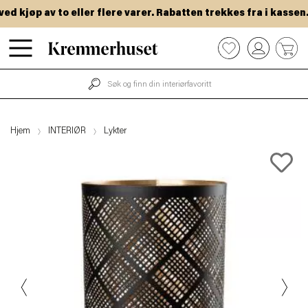
 kjøp av to eller flere varer. Rabatten trekkes fra i kassen.
Hopp
0
til
hovedinnhold
Hjem
INTERIØR
Lykter