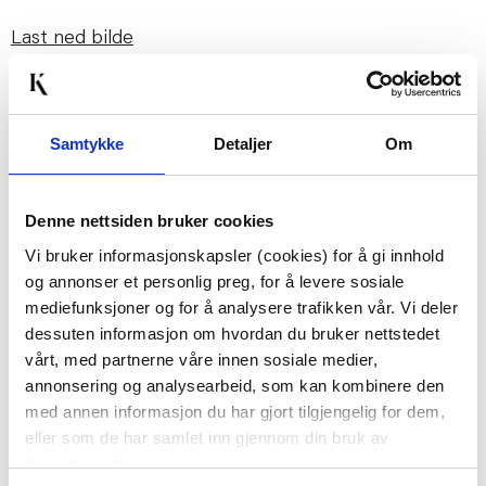
Last ned bilde
Passer med
Samtykke
Detaljer
Om
Denne nettsiden bruker cookies
Vi bruker informasjonskapsler (cookies) for å gi innhold
og annonser et personlig preg, for å levere sosiale
mediefunksjoner og for å analysere trafikken vår. Vi deler
dessuten informasjon om hvordan du bruker nettstedet
vårt, med partnerne våre innen sosiale medier,
VASE CLASSIC 25,5 CM
BILDE SKOGSTEMNING
annonsering og analysearbeid, som kan kombinere den
GRØNN
70 X 100 CM
med annen informasjon du har gjort tilgjengelig for dem,
449,00
1.599,00
eller som de har samlet inn gjennom din bruk av
tjenestene deres.
KJØP
KJØP