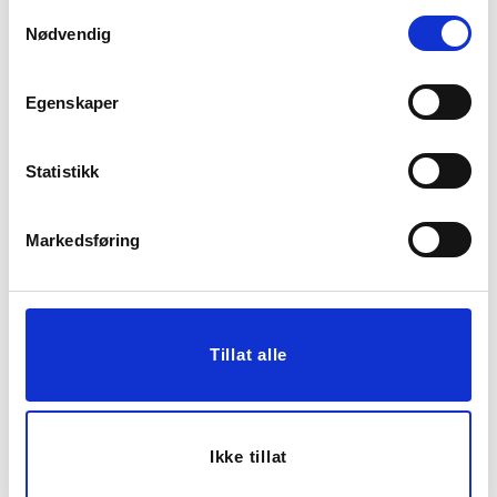
Samtykkevalg
Nødvendig
70%
Egenskaper
Statistikk
Markedsføring
LYSESTAKE STINE 4,5
POTTE AVETIA 11,5 CM,
CM, BEIGE
KREM
44,70
149,00
Før
129,00
Tillat alle
KJØP
KJØP
Ikke tillat