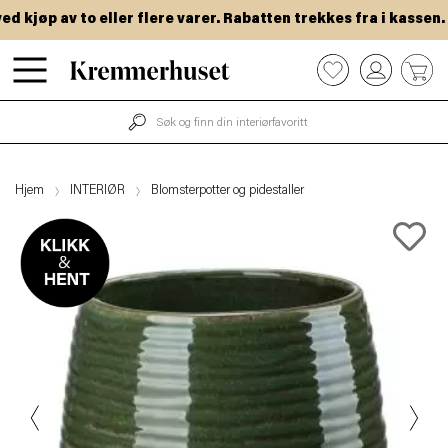
kjøp av to eller flere varer. Rabatten trekkes fra i kassen.
Hopp
0
til
hovedinnhold
Hjem
INTERIØR
Blomsterpotter og pidestaller