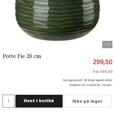
Previous
Next
1
/ 2
Potte Fie 20 cm
299,50
Før
599,00
Kampanjeslutt: Så lenge lageret rekker
Rabatten blir trukket fra i kassen.
Hent i butikk
Ikke på lager