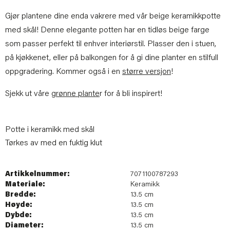
Gjør plantene dine enda vakrere med vår beige keramikkpotte
med skål! Denne elegante potten har en tidløs beige farge
som passer perfekt til enhver interiørstil. Plasser den i stuen,
på kjøkkenet, eller på balkongen for å gi dine planter en stilfull
oppgradering. Kommer også i en
større versjon
!
Sjekk ut våre
grønne plante
r for å bli inspirert!
Potte i keramikk med skål
Tørkes av med en fuktig klut
Artikkelnummer:
7071100787293
Materiale:
Keramikk
Bredde:
13.5 cm
Høyde:
13.5 cm
Dybde:
13.5 cm
Diameter:
13.5 cm