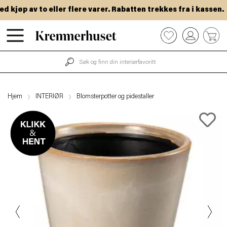
kjøp av to eller flere varer. Rabatten trekkes fra i kassen.
Hopp
0
til
hovedinnhold
Hjem
INTERIØR
Blomsterpotter og pidestaller