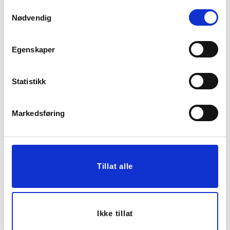
Samtykkevalg
Vis mer
KJØP
Nødvendig
Egenskaper
Statistikk
Markedsføring
POTTE ARONA 17,5CM
DEKOTRE COLE 23CM
104,70
164,50
349,00
329,00
Før
Før
Tillat alle
Vis mer
Vis mer
Ikke tillat