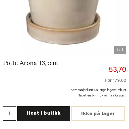
Previous
Next
1
/ 3
Potte Arona 13,5cm
53,70
Før
179,00
Kampanjeslutt: Så lenge lageret rekker
Rabatten blir trukket fra i kassen.
Hent i butikk
Ikke på lager