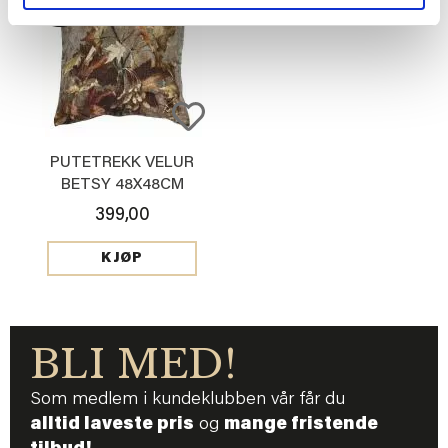
PUTETREKK VELUR
BETSY 48X48CM
399,00
KJØP
BLI MED!
Som medlem i kundeklubben vår får du
alltid laveste pris
og
mange fristende