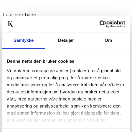
Last ned bilde
Passer med
Samtykke
Detaljer
Om
Denne nettsiden bruker cookies
Vi bruker informasjonskapsler (cookies) for å gi innhold
og annonser et personlig preg, for å levere sosiale
mediefunksjoner og for å analysere trafikken vår. Vi deler
dessuten informasjon om hvordan du bruker nettstedet
vårt, med partnerne våre innen sosiale medier,
DEKOTRE COLE 30CM
FIGUR SOPP 15CM
annonsering og analysearbeid, som kan kombinere den
BRUN
med annen informasjon du har gjort tilgjengelig for dem,
199,50
eller som de har samlet inn gjennom din bruk av
399,00
Før
129,90
tjenestene deres.