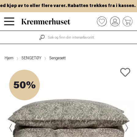
kjøp av to eller flere varer. Rabatten trekkes fra i kassen.
Hopp
0
til
hovedinnhold
Hjem
SENGETØY
Sengesett
50%