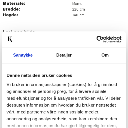
Materiale:
Bomull
Bredde:
220 cm
Høyde:
140 cm
Last ned bilde
Samtykke
Detaljer
Om
Passer med
50%
50%
Denne nettsiden bruker cookies
Vi bruker informasjonskapsler (cookies) for å gi innhold
og annonser et personlig preg, for å levere sosiale
mediefunksjoner og for å analysere trafikken vår. Vi deler
dessuten informasjon om hvordan du bruker nettstedet
vårt, med partnerne våre innen sosiale medier,
annonsering og analysearbeid, som kan kombinere den
SENGESETT MORRIS
SENGESETT ADELE
SATENG 140*220 CM
SATENG 140X200 CM,
med annen informasjon du har gjort tilgjengelig for dem,