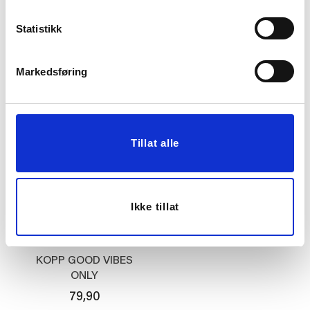
KOPP EBBA ORANSJE
LYKKETEGNING - BRA
DAG 40 CL BLÅ
Statistikk
15,00
KUN PÅ NETT
149,00
Før
299,00
Markedsføring
Vis mer
KJØP
Tillat alle
Ikke tillat
KOPP GOOD VIBES
ONLY
79,90