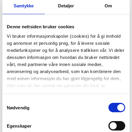
Samtykke
Detaljer
Om
Denne nettsiden bruker cookies
LYKKETEGNING - BROR
KOPP ESPRESSO 4PK
Vi bruker informasjonskapsler (cookies) for å gi innhold
KRUS 40 CL BLÅ
149,50
og annonser et personlig preg, for å levere sosiale
KUN PÅ NETT
mediefunksjoner og for å analysere trafikken vår. Vi deler
299,00
Før
299,00
dessuten informasjon om hvordan du bruker nettstedet
vårt, med partnerne våre innen sosiale medier,
KJØP
KJØP
annonsering og analysearbeid, som kan kombinere den
med annen informasjon du har gjort tilgjengelig for dem,
eller som de har samlet inn gjennom din bruk av
tjenestene deres.
Samtykkevalg
Nødvendig
Egenskaper