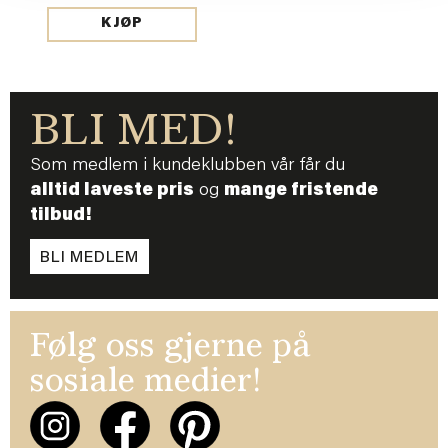
KJØP
BLI MED!
Som medlem i kundeklubben vår får du
alltid laveste pris
og
mange fristende
tilbud!
BLI MEDLEM
Følg oss gjerne på
sosiale medier!