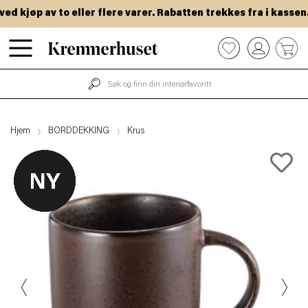
 kjøp av to eller flere varer. Rabatten trekkes fra i kassen.
Hopp
0
til
hovedinnhold
Hjem
BORDDEKKING
Krus