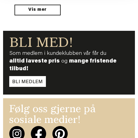
Vis mer
BLI MED!
Som medlem i kundeklubben vår får du
alltid laveste pris
og
mange fristende
tilbud!
BLI MEDLEM
Følg oss gjerne på
sosiale medier!