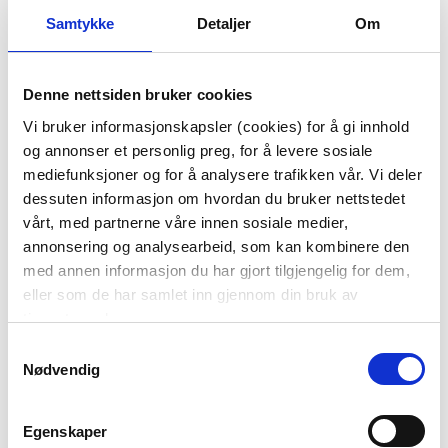
Samtykke
Detaljer
Om
Denne nettsiden bruker cookies
Vi bruker informasjonskapsler (cookies) for å gi innhold
og annonser et personlig preg, for å levere sosiale
HÅRKLYPE SQUARE
SKJERF BLOMSTER
mediefunksjoner og for å analysere trafikken vår. Vi deler
BEIGE
70X70 CM
dessuten informasjon om hvordan du bruker nettstedet
199,00
vårt, med partnerne våre innen sosiale medier,
159,20
99,90
Medl.
annonsering og analysearbeid, som kan kombinere den
med annen informasjon du har gjort tilgjengelig for dem,
Vis mer
KJØP
eller som de har samlet inn gjennom din bruk av
tjenestene deres.
Samtykkevalg
Nødvendig
Egenskaper