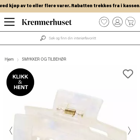
 kjøp av to eller flere varer. Rabatten trekkes fra i kassen.
Hopp
0
til
hovedinnhold
Hjem
SMYKKER OG TILBEHØR