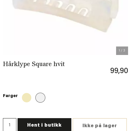
Previous
Next
1
/ 3
Hårklype Square hvit
99,90
Farger
Hent i butikk
Ikke på lager