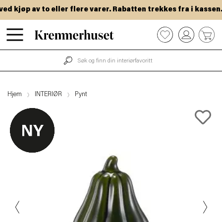
 kjøp av to eller flere varer. Rabatten trekkes fra i kassen.
Hopp
0
til
hovedinnhold
Hjem
INTERIØR
Pynt