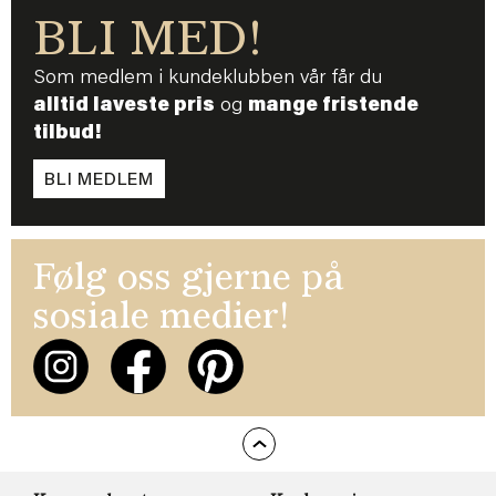
BLI MED!
Som medlem i kundeklubben vår får du
alltid laveste pris
og
mange fristende
tilbud!
BLI MEDLEM
Følg oss gjerne på
sosiale medier!