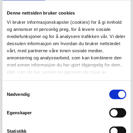
Denne nettsiden bruker cookies
GREN AMARANT 112CM
PUTETREKK CHENILLE
MIX 48X48CM BRUN
Vi bruker informasjonskapsler (cookies) for å gi innhold
og annonser et personlig preg, for å levere sosiale
149,90
299,90
mediefunksjoner og for å analysere trafikken vår. Vi deler
dessuten informasjon om hvordan du bruker nettstedet
Vis mer
KJØP
vårt, med partnerne våre innen sosiale medier,
annonsering og analysearbeid, som kan kombinere den
med annen informasjon du har gjort tilgjengelig for dem,
eller som de har samlet inn gjennom din bruk av
tjenestene deres.
Samtykkevalg
Nødvendig
Egenskaper
BILDE LYSNING
TELYSHOLDER
100X80CM
KONGLE 10CM LYS
BRUN
Statistikk
1.999,00
199,00