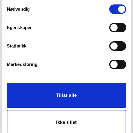
Vis mer
Vis mer
Samtykkevalg
Nødvendig
Egenskaper
Statistikk
Markedsføring
DUFTLYS DIS VIOLET
DUFTLYS MULBERRY
BOUQUET
26,97
89,90
Før
199,00
Tillat alle
Vis mer
KJØP
Ikke tillat