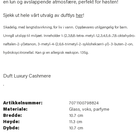
en lun og avslappende atmosfære, perfekt for høsten!
Sjekk ut hele vårt utvalg av duftlys
her
!
Skadelig, med langtidsvirkning, for liv i vann. Oppbevares utilgjengelig for barn.
Unngå utslipp til miljøet. Inneholder 1-(2,3,8,8-tetra-metyl-1,2,3,4,5,6-,7,8-oktahydro-
naftalen-2-yl)etanon, 3-metyl-4-(2,6,6-trimetyl-2-sykloheksen1-yl)-3-buten-2-on,
hydroksycitronellal. Kan gi en allergisk reaksjon. 135g.
Duft Luxury Cashmere
.
Artikkelnummer:
7071100798824
Materiale:
Glass, voks, parfyme
Bredde:
10.7 cm
Høyde:
11.3 cm
Dybde:
10.7 cm