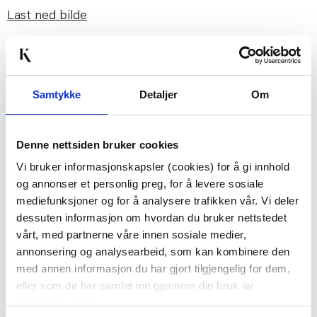
Last ned bilde
Passer med
Samtykke
Detaljer
Om
Denne nettsiden bruker cookies
Vi bruker informasjonskapsler (cookies) for å gi innhold
og annonser et personlig preg, for å levere sosiale
mediefunksjoner og for å analysere trafikken vår. Vi deler
dessuten informasjon om hvordan du bruker nettstedet
DUFTLYS KRUKKE
DUFTLYS KRUKKE
vårt, med partnerne våre innen sosiale medier,
ROSMARIN &
WHITE MUSK & WARM
annonsering og analysearbeid, som kan kombinere den
VILLBLOMST
VANILLA
29,00
38,70
med annen informasjon du har gjort tilgjengelig for dem,
eller som de har samlet inn gjennom din bruk av
129,00
129,00
Før
Før
tjenestene deres.