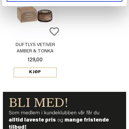
DUFTLYS VETIVER
AMBER & TONKA
129,00
KJØP
BLI MED!
Som medlem i kundeklubben vår får du
alltid laveste pris
og
mange fristende
tilbud!