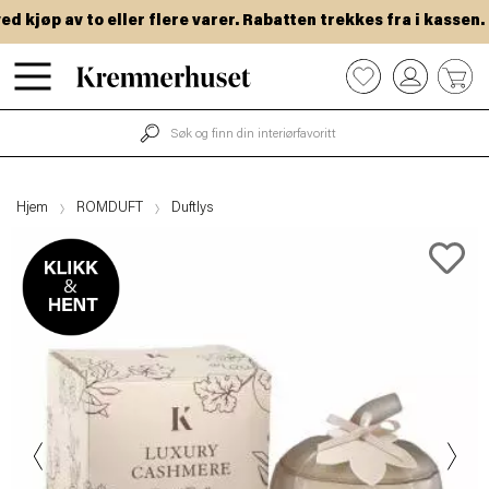
kjøp av to eller flere varer. Rabatten trekkes fra i kassen.
Hopp
0
til
hovedinnhold
Hjem
ROMDUFT
Duftlys