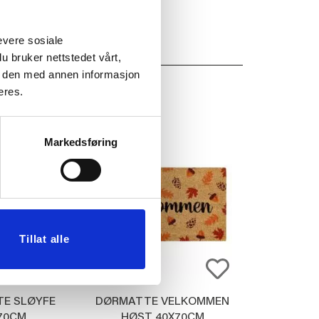
evere sosiale
u bruker nettstedet vårt,
e den med annen informasjon
eres.
Markedsføring
Tillat alle
E SLØYFE
DØRMATTE VELKOMMEN
70CM
HØST 40X70CM