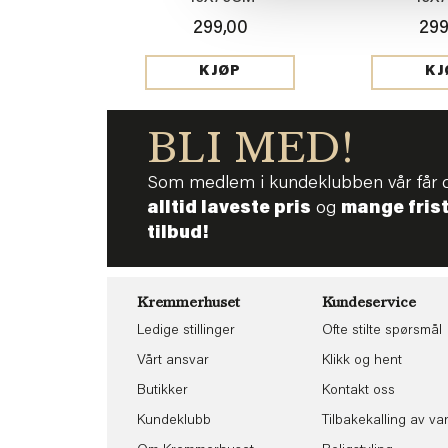
299,00
299
KJØP
KJ
BLI MED!
Som medlem i kundeklubben vår får 
alltid laveste pris
og
mange fris
tilbud!
Kremmerhuset
Kundeservice
Ledige stillinger
Ofte stilte spørsmål
Vårt ansvar
Klikk og hent
Butikker
Kontakt oss
Kundeklubb
Tilbakekalling av va