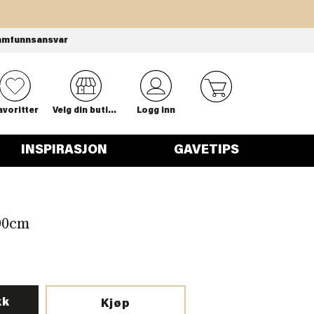
amfunnsansvar
0
avoritter
Velg din butikk
Logg inn
INSPIRASJON
GAVETIPS
90cm
kk
Kjøp