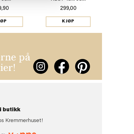
9,90
299,00
JØP
KJØP
erne på
ier!
i butikk
 hos Kremmerhuset!