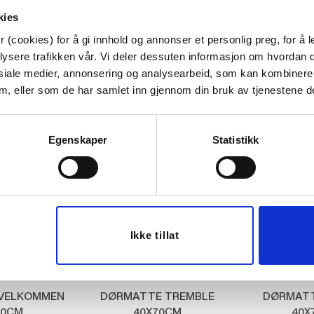
kies
 (cookies) for å gi innhold og annonser et personlig preg, for å l
Last ned bilde
lysere trafikken vår. Vi deler dessuten informasjon om hvordan d
siale medier, annonsering og analysearbeid, som kan kombiner
 dem, eller som de har samlet inn gjennom din bruk av tjenestene d
Egenskaper
Statistikk
Ikke tillat
VELKOMMEN
DØRMATTE TREMBLE
DØRMATT
70CM
40X70CM
40X