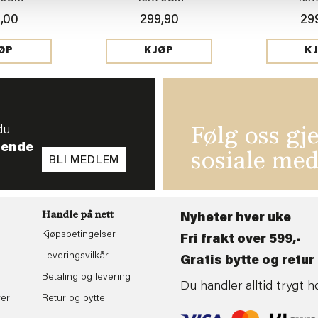
,00
299,90
29
ØP
KJØP
K
du
Følg oss gj
tende
sosiale med
BLI MEDLEM
Handle på nett
Nyheter hver uke
Kjøpsbetingelser
Fri frakt over 599,-
Leveringsvilkår
Gratis bytte og retur 
Betaling og levering
Du handler alltid trygt
rer
Retur og bytte