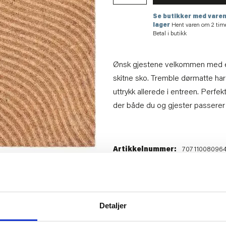
Se butikker med varen
lager
Hent varen om 2 tim
Betal i butikk
Ønsk gjestene velkommen med en
skitne sko. Tremble dørmatte ha
uttrykk allerede i entreen. Perfe
der både du og gjester passerer 
Artikkelnummer:
70711008096
Materiale:
Kokos, Latex
Bredde:
90 cm
Høyde:
1.5 cm
Tips venner om dette
Detaljer