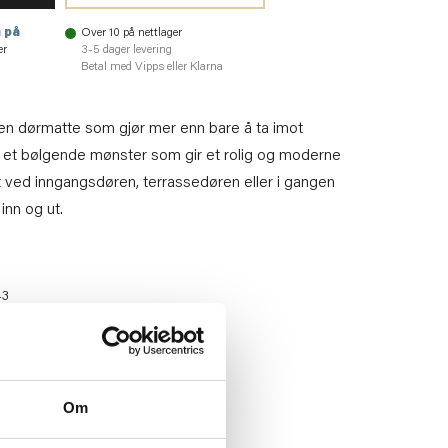
 på
Over 10 på nettlager
er
3-5 dager levering
Betal med Vipps eller Klarna
 dørmatte som gjør mer enn bare å ta imot
r et bølgende mønster som gir et rolig og moderne
kt ved inngangsdøren, terrassedøren eller i gangen
inn og ut.
43
Om