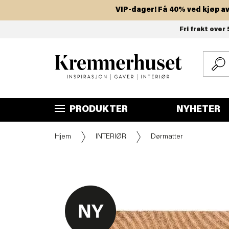
VIP-dager! Få 40% ved kjøp av to e
Hopp
Fri frakt over 
til
hovedinnhold
PRODUKTER
NYHETER
Hjem
INTERIØR
Dørmatter