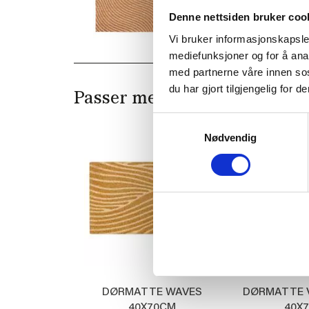
Denne nettsiden bruker coo
Vi bruker informasjonskapsler
mediefunksjoner og for å ana
med partnerne våre innen so
du har gjort tilgjengelig for
Passer med
Samtykkevalg
Nødvendig
DØRMATTE WAVES
DØRMATTE 
40X70CM
40X