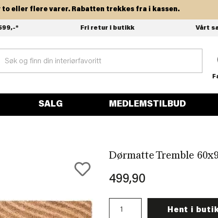
ller flere varer. Rabatten trekkes fra i kassen.
599,-*
Fri retur i butikk
Vårt s
F
SALG
MEDLEMSTILBUD
Dørmatte Tremble 60x
499,90
Hent i buti