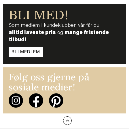
BLI MED!
Som medlem i kundeklubben vår får du
alltid laveste pris
og
mange fristende
tilbud!
BLI MEDLEM
Følg oss gjerne på
sosiale medier!