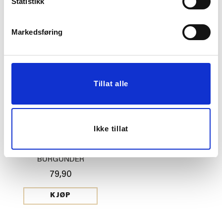
Statistikk
299,90
99,90
KJØP
KJØP
Markedsføring
Tillat alle
Ikke tillat
SKÅL MIA 11CM,
BURGUNDER
79,90
KJØP