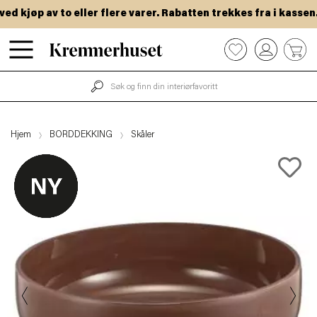
 kjøp av to eller flere varer. Rabatten trekkes fra i kassen.
Hopp
0
til
hovedinnhold
Hjem
BORDDEKKING
Skåler