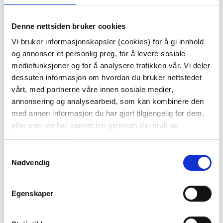
Denne nettsiden bruker cookies
SKÅLSETT HJERTER
SKÅL VÅRENG
Vi bruker informasjonskapsler (cookies) for å gi innhold
og annonser et personlig preg, for å levere sosiale
44,70
mediefunksjoner og for å analysere trafikken vår. Vi deler
149,00
Før
299,00
dessuten informasjon om hvordan du bruker nettstedet
vårt, med partnerne våre innen sosiale medier,
Vis mer
KJØP
annonsering og analysearbeid, som kan kombinere den
med annen informasjon du har gjort tilgjengelig for dem,
eller som de har samlet inn gjennom din bruk av
tjenestene deres.
Samtykkevalg
Nødvendig
Egenskaper
BOLLE GLASS15 CM
SKÅL HJERTE BRUN