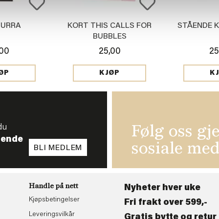
HURRA
KORT THIS CALLS FOR
STÅENDE 
BUBBLES
,00
25,00
25
ØP
KJØP
K
du
Følg oss gj
tende
sosiale med
BLI MEDLEM
Handle på nett
Nyheter hver uke
Kjøpsbetingelser
Fri frakt over 599,-
Leveringsvilkår
Gratis bytte og retur 