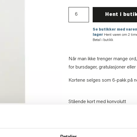
Hent i buti
Se butikker med varen
lager
Hent varen om 2 tim
Betal i butikk
Når man ikke trenger mange ord, 
for bursdager, gratulasjoner elle
Kortene selges som 6-pakk på net
Stående kort med konvolutt
Artikkelnummer:
70711007967
Materiale:
Papir
Bredde:
10 cm
Høyde:
15 cm
Detaljer