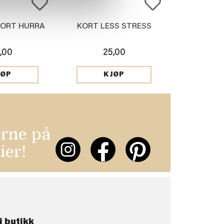
KORT HURRA
KORT LESS STRESS
,00
25,00
JØP
KJØP
erne på
ier!
i butikk