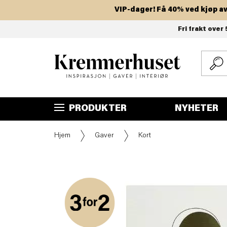
VIP-dager! Få 40% ved kjøp av to e
Hopp
Fri frakt over 
til
hovedinnhold
PRODUKTER
NYHETER
Hjem
Gaver
Kort