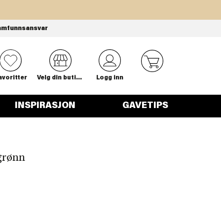
amfunnsansvar
0
avoritter
Velg din butikk
Logg inn
INSPIRASJON
GAVETIPS
grønn