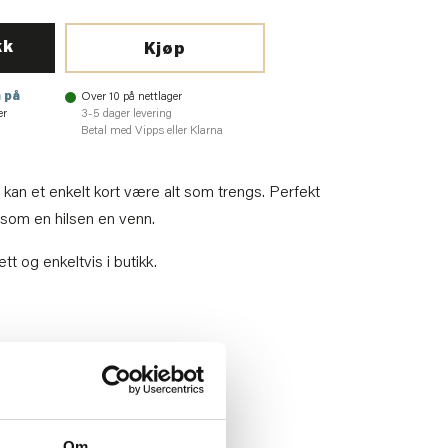
kk
Kjøp
 på
Over 10 på nettlager
er
3-5 dager levering
Betal med Vipps eller Klarna
kan et enkelt kort være alt som trengs. Perfekt
r som en hilsen en venn.
t og enkeltvis i butikk.
76
Om