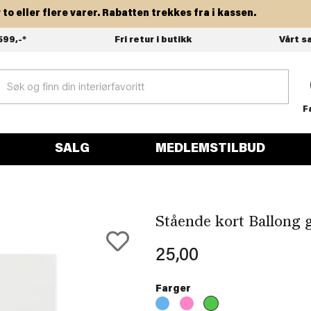
ller flere varer. Rabatten trekkes fra i kassen.
599,-*
Fri retur i butikk
Vårt s
F
SALG
MEDLEMSTILBUD
Stående kort Ballong 
25,00
Farger