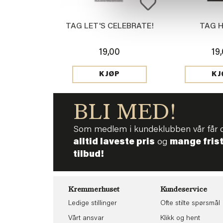
TAG LET'S CELEBRATE!
TAG 
19,00
19
KJØP
KJ
BLI MED!
Som medlem i kundeklubben vår får 
alltid laveste pris
og
mange fris
tilbud!
Kremmerhuset
Kundeservice
Ledige stillinger
Ofte stilte spørsmål
Vårt ansvar
Klikk og hent