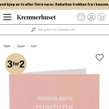
 kjøp av to eller flere varer. Rabatten trekkes fra i kassen.
Hopp
0
til
hovedinnhold
Hjem
Gaver
Kort