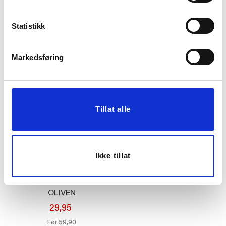
DUFTLYS DIS VIOLET
TAG GRATULERER
BOUQUET
Statistikk
199,00
19,00
Markedsføring
KJØP
KJØP
Tillat alle
Ikke tillat
KUBBELYS 9 CM
OLIVEN
29,95
59,90
Før