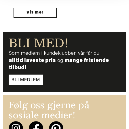
Vis mer
BLI MED!
Som medlem i kundeklubben vår får du
alltid laveste pris
og
mange fristende
tilbud!
BLI MEDLEM
Følg oss gjerne på
sosiale medier!