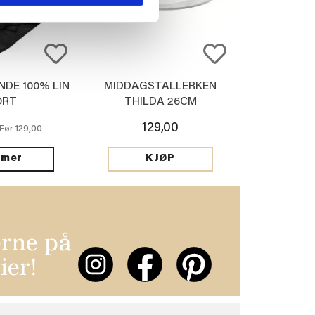
NDE 100% LIN
MIDDAGSTALLERKEN
ORT
THILDA 26CM
129,00
129,00
Før
 mer
KJØP
erne på
ier!