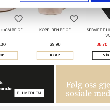
 21CM BEIGE
KOPP IBEN BEIGE
SERVIETT LI
S
,00
69,90
38,70
Vis
ØP
KJØP
du
Følg oss gj
tende
sosiale med
BLI MEDLEM