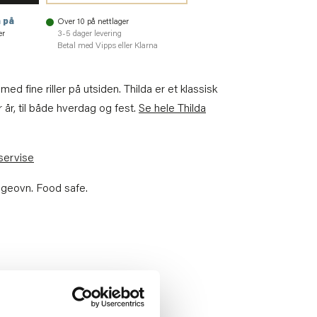
 på
Over 10 på nettlager
er
3-5 dager levering
Betal med Vipps eller Klarna
ed fine riller på utsiden. Thilda er et klassisk
r år, til både hverdag og fest.
Se hele Thilda
 servise
lgeovn. Food safe.
4