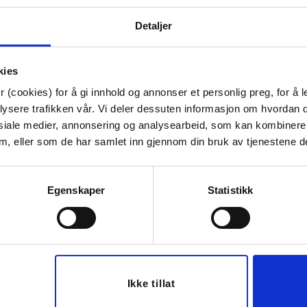
Høyde:
7.7 cm
Detaljer
Dybde:
8.8 cm
Diameter:
8.8 cm
Tips venner om dette
kies
 (cookies) for å gi innhold og annonser et personlig preg, for å l
lysere trafikken vår. Vi deler dessuten informasjon om hvordan d
siale medier, annonsering og analysearbeid, som kan kombiner
 dem, eller som de har samlet inn gjennom din bruk av tjenestene d
Last ned bilde
Egenskaper
Statistikk
Ikke tillat