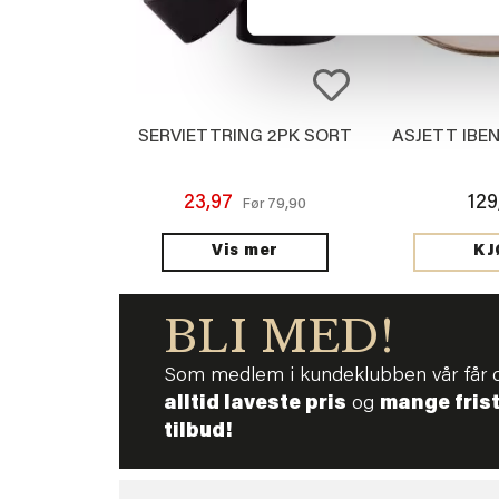
SERVIETTRING 2PK SORT
ASJETT IBEN
23,97
129
79,90
Før
Vis mer
KJ
BLI MED!
Som medlem i kundeklubben vår får 
alltid laveste pris
og
mange fris
tilbud!