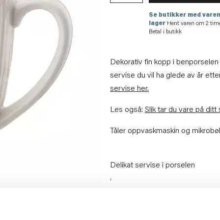
Se butikker med varen
lager
Hent varen om 2 tim
Betal i butikk
Dekorativ fin kopp i benporselen m
servise du vil ha glede av år ette
servise her.
Les også:
Slik tar du vare på ditt
Tåler oppvaskmaskin og mikrobø
Delikat servise i porselen
.
Artikkelnummer:
707110078144
Materiale:
Porselen
Bredde:
10.4 cm