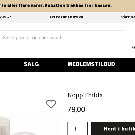
ller flere varer. Rabatten trekkes fra i kassen.
599,-*
Fri retur i butikk
Vårt s
F
SALG
MEDLEMSTILBUD
Kopp Thilda
79,00
Hent i buti