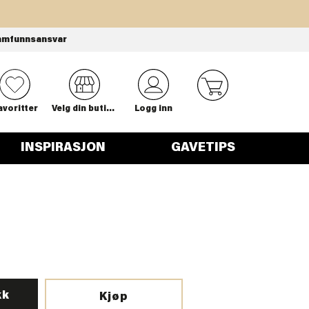
amfunnsansvar
0
avoritter
Velg din butikk
Logg inn
INSPIRASJON
GAVETIPS
kk
Kjøp