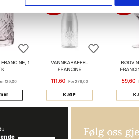
60%
60%
FRANCINE, 1
VANNKARAFFEL
RØDVI
TK
FRANCINE
FRANCIN
111,60
59,60
129,00
279,00
Før
Før
 mer
KJØP
K
du
Følg oss gj
tende