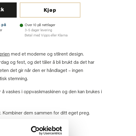
kk
Kjøp
 på
Over 10 på nettlager
er
3-5 dager levering
Betal med Vipps eller Klarna
erien
med et moderne og stilrent design.
rdag og fest, og det tåler å bli brukt da det har
heten det gir når den er håndlaget – ingen
stisk stemning.
ler å vaskes i oppvaskmaskinen og den kan brukes i
r. Kombiner dem sammen for ditt eget preg.
glass
til å dekke på bordet med.
 og oppvaskmaskin.