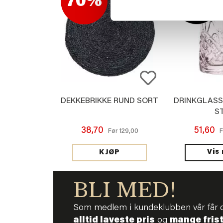
70%
DEKKEBRIKKE RUND SORT
DRINKGLASS 
S
38,70
51,60
129,00
Før
Vis
KJØP
BLI MED!
Som medlem i kundeklubben vår får 
alltid laveste pris
og
mange fris