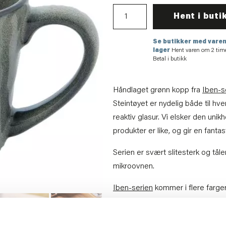
Hent i buti
Se butikker med varen
lager
Hent varen om 2 tim
Betal i butikk
Håndlaget grønn kopp fra
Iben-s
Steintøyet er nydelig både til hve
reaktiv glasur. Vi elsker den unik
produkter er like, og gir en fanta
Serien er svært slitesterk og tå
mikroovnen.
Iben-serien
kommer i flere farge
Ikke glem å kjøp med noen lekre
Food safe. Tåler mikrobølgeovn