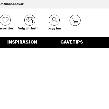
amfunnsansvar
0
avoritter
Velg din butikk
Logg inn
INSPIRASJON
GAVETIPS