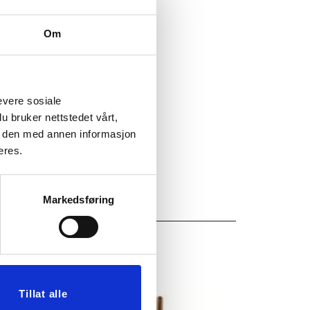
00
Om
evere sosiale
u bruker nettstedet vårt,
e den med annen informasjon
eres.
Markedsføring
Tillat alle