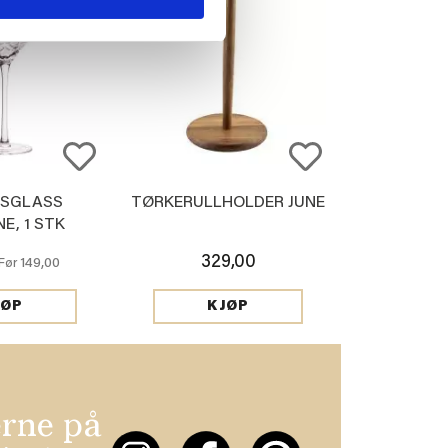
NSGLASS
TØRKERULLHOLDER JUNE
E, 1 STK
329,00
149,00
Før
JØP
KJØP
erne på