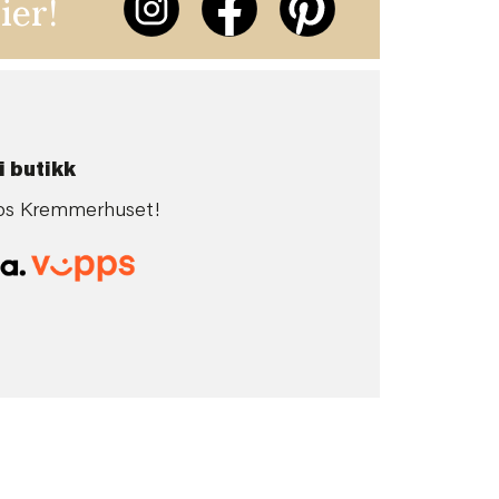
ier!
i butikk
 hos Kremmerhuset!