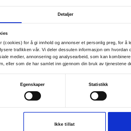
Artikkelnummer:
70711007568
Detaljer
Materiale:
Keramikk
Bredde:
9 cm
Høyde:
8 cm
kies
Dybde:
9 cm
Diameter:
900 cm
 (cookies) for å gi innhold og annonser et personlig preg, for å l
lysere trafikken vår. Vi deler dessuten informasjon om hvordan d
Tips venner om dette
siale medier, annonsering og analysearbeid, som kan kombiner
 dem, eller som de har samlet inn gjennom din bruk av tjenestene d
Egenskaper
Statistikk
Last ned bilde
Ikke tillat