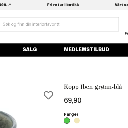
599,-*
Fri retur i butikk
Vårt s
F
SALG
MEDLEMSTILBUD
Kopp Iben grønn-blå
69,90
Farger