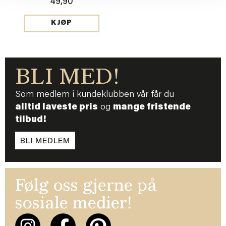
49,90
KJØP
BLI MED!
Som medlem i kundeklubben vår får du
alltid laveste pris
og
mange fristende
tilbud!
BLI MEDLEM
Følg oss gjerne på
sosiale medier!