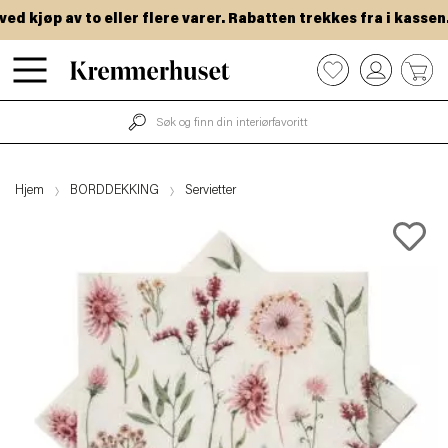
 kjøp av to eller flere varer. Rabatten trekkes fra i kassen.
Hopp
0
til
hovedinnhold
Hjem
BORDDEKKING
Servietter