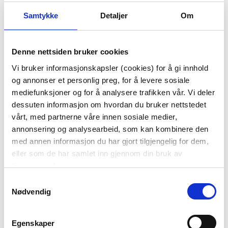
Samtykke
Detaljer
Om
Denne nettsiden bruker cookies
Vi bruker informasjonskapsler (cookies) for å gi innhold
SERVIETT SKJELL BLÅ
SERVIETT FERN OKER
og annonser et personlig preg, for å levere sosiale
mediefunksjoner og for å analysere trafikken vår. Vi deler
15,00
17,97
dessuten informasjon om hvordan du bruker nettstedet
49,90
59,90
Før
Før
vårt, med partnerne våre innen sosiale medier,
annonsering og analysearbeid, som kan kombinere den
Vis mer
Vis mer
med annen informasjon du har gjort tilgjengelig for dem,
eller som de har samlet inn gjennom din bruk av
tjenestene deres.
Samtykkevalg
Nødvendig
Egenskaper