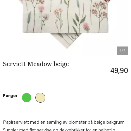
1
/ 1
Serviett Meadow beige
49,90
Farger
Papirserviett med en samling av blomster på beige bakgrunn.
Suppler med fint
servise
og
dekkebrikker
for en helhetlig