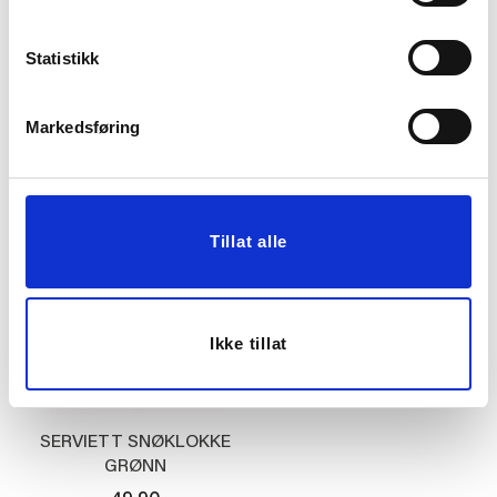
Statistikk
SERVIETT
SERVIETT
HØSTBLOMST
BLOMSTERENG LYS
BORDEAUX
GRØNN
49,90
49,90
Markedsføring
KJØP
KJØP
Tillat alle
Ikke tillat
SERVIETT SNØKLOKKE
GRØNN