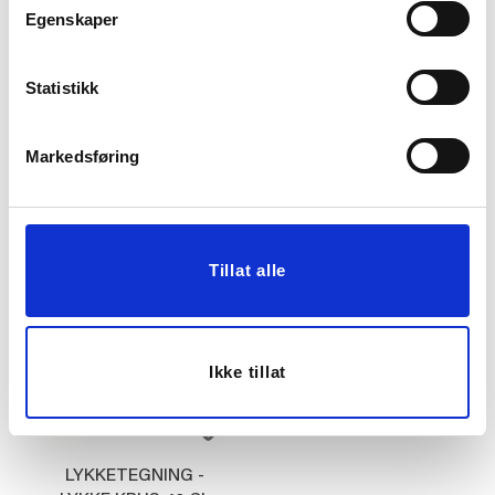
Egenskaper
KOPP ADA
LYKKETEGNING - WAKE
Statistikk
UP KRUS 40 CL GRØNN
23,97
KUN PÅ NETT
79,90
Før
Markedsføring
299,00
KJØP
KJØP
Tillat alle
Ikke tillat
LYKKETEGNING -