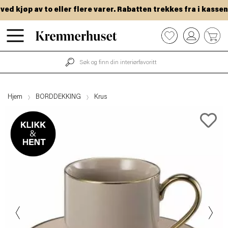
 kjøp av to eller flere varer. Rabatten trekkes fra i kassen.
Hopp
0
til
hovedinnhold
Hjem
BORDDEKKING
Krus