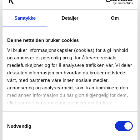
Samtykke
Detaljer
Om
Denne nettsiden bruker cookies
LYKKETEGNING -
LYKKETEGNING
Vi bruker informasjonskapsler (cookies) for å gi innhold
BESTEFAR KRUS 40 CL
MAMMA
og annonser et personlig preg, for å levere sosiale
BEIGE
KUN PÅ NETT
mediefunksjoner og for å analysere trafikken vår. Vi deler
299,00
299,00
dessuten informasjon om hvordan du bruker nettstedet
vårt, med partnerne våre innen sosiale medier,
KJØP
KJØP
annonsering og analysearbeid, som kan kombinere den
med annen informasjon du har gjort tilgjengelig for dem,
eller som de har samlet inn gjennom din bruk av
tjenestene deres.
70%
Samtykkevalg
Nødvendig