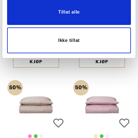
Tillat alle
SENGESETT ADELE
SENGESETT ADELE
SATENG 140X200 CM,
SATENG 140X200 CM,
Ikke tillat
ROSA
GRØNN
799,00
799,00
399,50
399,50
Medl.
Medl.
KJØP
KJØP
50%
50%