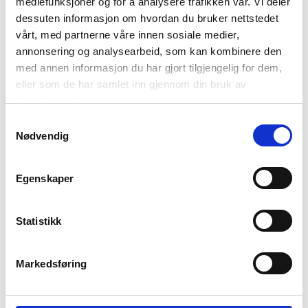
mediefunksjoner og for å analysere trafikken vår. Vi deler
dessuten informasjon om hvordan du bruker nettstedet
vårt, med partnerne våre innen sosiale medier,
annonsering og analysearbeid, som kan kombinere den
med annen informasjon du har gjort tilgjengelig for dem,
eller som de har samlet inn gjennom din bruk av
tjenestene deres.
SENGESETT ADELE
SENGESETT ADELE
SATENG 140X200 CM,
SATENG, 140X220 CM,
Samtykkevalg
Nødvendig
BEIGE
GRØNN
799,00
849,00
399,50
424,50
Medl.
Medl.
Egenskaper
KJØP
KJØP
Statistikk
50%
50%
Markedsføring