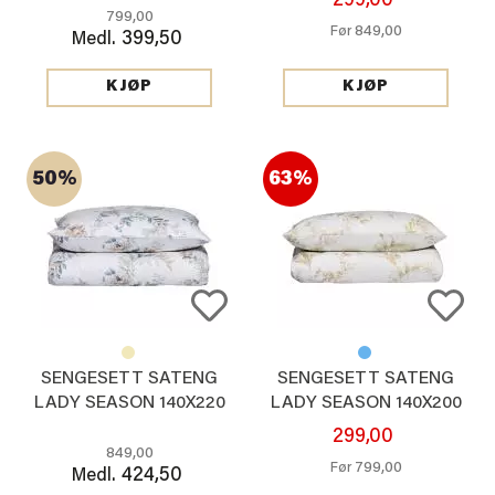
299,00
799,00
849,00
Før
399,50
Medl.
KJØP
KJØP
50%
63%
SENGESETT SATENG
SENGESETT SATENG
LADY SEASON 140X220
LADY SEASON 140X200
CM, BLÅ
CM, BEIGE
299,00
849,00
799,00
Før
424,50
Medl.