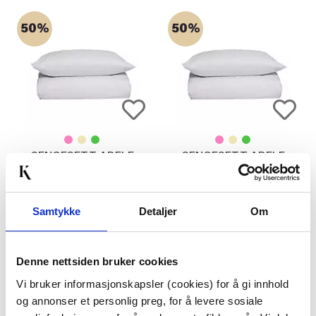
50%
50%
SENGESETT ADELE
SENGESETT ADELE
SATENG 140X220 CM,
SATENG 140X200 CM,
HVIT
HVIT
849,00
799,00
424,50
399,50
Medl.
Medl.
Samtykke
Detaljer
Om
KJØP
KJØP
Denne nettsiden bruker cookies
Vi bruker informasjonskapsler (cookies) for å gi innhold
50%
50%
og annonser et personlig preg, for å levere sosiale