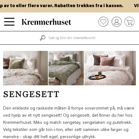
Hopp
 eller flere varer. Rabatten trekkes fra i kassen.
VIP-dag
til
hovedinnhold
0
SENGESETT
Den enkleste og raskeste måten å fornye soverommet på, må være
ved hjelp av et nytt sengesett! Og sengesett, det finner du her hos
Kremmerhuset. Miks og match sengetøy, sengelaken og putetrekk.
Velg tekstiler som går ton-i-ton, eller sett sammen ulike farger og
mønstre - skap ditt helt eget, personlige uttrykk.