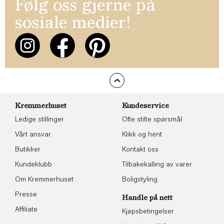
Følg oss gjerne på
sosiale medier!
Kremmerhuset
Kundeservice
Ledige stillinger
Ofte stilte spørsmål
Vårt ansvar
Klikk og hent
Butikker
Kontakt oss
Kundeklubb
Tilbakekalling av varer
Om Kremmerhuset
Boligstyling
Presse
Handle på nett
Affiliate
Kjøpsbetingelser