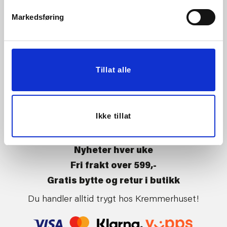
Vårt ansvar
Klikk og hent
Markedsføring
Butikker
Kontakt oss
Kundeklubb
Tilbakekalling av varer
Om Kremmerhuset
Boligstyling
Tillat alle
Presse
Handle på nett
Affiliate
Kjøpsbetingelser
Leveringsvilkår
Ikke tillat
Betaling og levering
Retur og bytte
Nyheter hver uke
Fri frakt over 599,-
Gratis bytte og retur i butikk
Du handler alltid trygt hos Kremmerhuset!