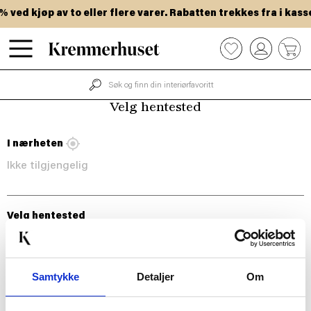
Hopp
ved kjøp av to eller flere varer. Rabatten trekkes fra i kasse
til
hovedinnhold
0
Velg hentested
I nærheten
Ikke tilgjengelig
Velg hentested
Samtykke
Detaljer
Om
BLI MED!