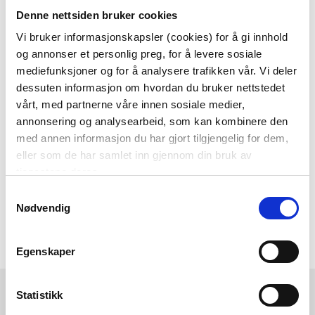
Denne nettsiden bruker cookies
Som medlem i kundeklubben vår får du
alltid laveste pris
og
mange fristende
Vi bruker informasjonskapsler (cookies) for å gi innhold
og annonser et personlig preg, for å levere sosiale
tilbud!
mediefunksjoner og for å analysere trafikken vår. Vi deler
BLI MEDLEM
dessuten informasjon om hvordan du bruker nettstedet
vårt, med partnerne våre innen sosiale medier,
annonsering og analysearbeid, som kan kombinere den
med annen informasjon du har gjort tilgjengelig for dem,
Følg oss gjerne på
eller som de har samlet inn gjennom din bruk av
sosiale medier!
tjenestene deres.
Samtykkevalg
Nødvendig
Egenskaper
Kremmerhuset
Kundeservice
Statistikk
Ledige stillinger
Ofte stilte spørsmål