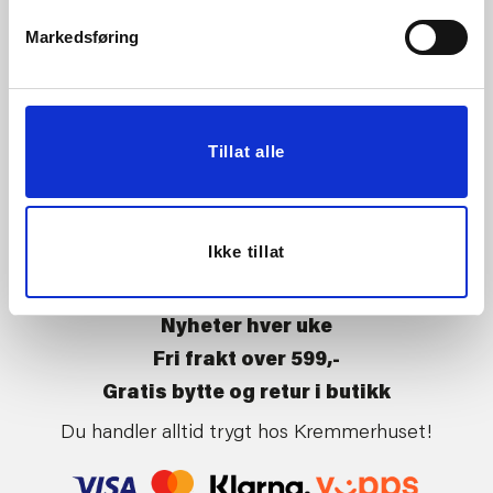
Vårt ansvar
Klikk og hent
Markedsføring
Butikker
Kontakt oss
Kundeklubb
Tilbakekalling av varer
Om Kremmerhuset
Boligstyling
Tillat alle
Presse
Handle på nett
Affiliate
Kjøpsbetingelser
Leveringsvilkår
Ikke tillat
Betaling og levering
Retur og bytte
Nyheter hver uke
Fri frakt over 599,-
Gratis bytte og retur i butikk
Du handler alltid trygt hos Kremmerhuset!