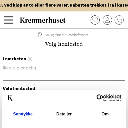
Hopp
ved kjøp av to eller flere varer. Rabatten trekkes fra i kasse
til
hovedinnhold
0
Velg hentested
I nærheten
Ikke tilgjengelig
Velg hentested
Samtykke
Detaljer
Om
BLI MED!