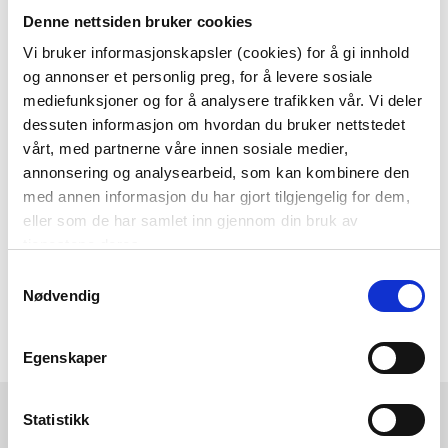
Denne nettsiden bruker cookies
Som medlem i kundeklubben vår får du
alltid laveste pris
og
mange fristende
Vi bruker informasjonskapsler (cookies) for å gi innhold
og annonser et personlig preg, for å levere sosiale
tilbud!
mediefunksjoner og for å analysere trafikken vår. Vi deler
BLI MEDLEM
dessuten informasjon om hvordan du bruker nettstedet
vårt, med partnerne våre innen sosiale medier,
annonsering og analysearbeid, som kan kombinere den
med annen informasjon du har gjort tilgjengelig for dem,
Følg oss gjerne på
eller som de har samlet inn gjennom din bruk av
sosiale medier!
tjenestene deres.
Samtykkevalg
Nødvendig
Egenskaper
Kremmerhuset
Kundeservice
Statistikk
Ledige stillinger
Ofte stilte spørsmål