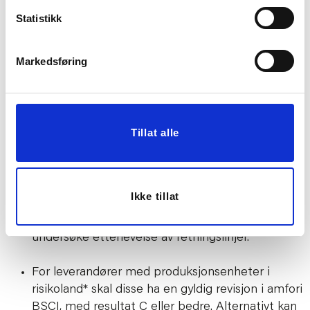
disse.
Statistikk
Jobbe aktivt med aktsomhetsvurderinger, og vise
Markedsføring
vilje og evne til kontinuerlig forbedring med
hensyn på mennesker, samfunn og miljø.
På oppfordring fra Kremmerhuset kunne
Tillat alle
redegjøre for hvordan de selv, og ev.
underleverandører, oppfyller kravene som vi
stiller til leverandør og produkt.
Ikke tillat
Vise vilje og tillate at Kremmerhuset kan
gjennomføre kartlegginger hos leverandør for å
undersøke etterlevelse av retningslinjer.
For leverandører med produksjonsenheter i
risikoland* skal disse ha en gyldig revisjon i amfori
BSCI, med resultat C eller bedre. Alternativt kan