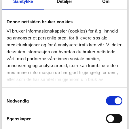
Samtykke
Detaljer
Om
KRAV TIL FORHOLD I LEVERANDØRKJEDEN
Denne nettsiden bruker cookies
En viktig forutsetning for en ansvarlig forretningsdrift
Vi bruker informasjonskapsler (cookies) for å gi innhold
er å ha gode prinsipper for utviklingen av vår
og annonser et personlig preg, for å levere sosiale
leverandørkjede.
mediefunksjoner og for å analysere trafikken vår. Vi deler
dessuten informasjon om hvordan du bruker nettstedet
Alle våre leverandører og samarbeidspartnere skal:
vårt, med partnerne våre innen sosiale medier,
annonsering og analysearbeid, som kan kombinere den
Følge våre retningslinjer for leverandører,
med annen informasjon du har gjort tilgjengelig for dem,
herunder denne policyen,
våre etiske
eller som de har samlet inn gjennom din bruk av
retningslinjer
(Code of Conduct) og våre
tjenestene deres.
kravspesifikasjoner på produkt.
Samtykkevalg
Nødvendig
Forsikre seg om at eventuelle underleverandører
bakover i distribusjonskjeden, som benyttes i
Egenskaper
forbindelse med leveranser av varer til
Kremmerhuset, også opptrer i samsvar med